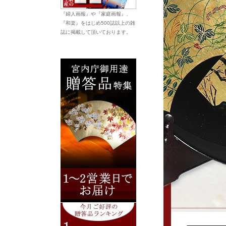
『婦人画報』や『家庭画報』、
『和楽』をはじめ500誌以上の雑
誌に掲載して頂いております。