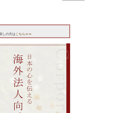
。
探しの方は
こちら≫≫