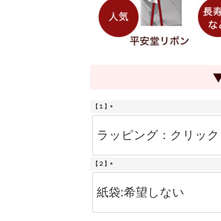
【１】
(
必
須
)
【２】
(
必
須
)