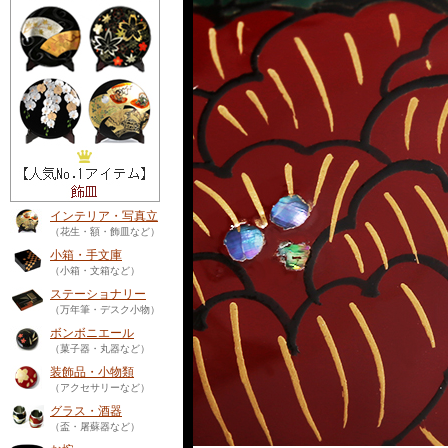
インテリア・写真立
（花生・額・飾皿など）
小箱・手文庫
（小箱・文箱など）
ステーショナリー
（万年筆・デスク小物）
ボンボニエール
（菓子器・丸器など）
装飾品・小物類
（アクセサリーなど）
グラス・酒器
（盃・屠蘇器など）