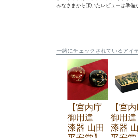
みなさまから頂いたレビューは準備
一緒にチェックされているアイ
【宮内庁
【宮内
御用達
御用
漆器 山田
漆器 
平安堂】
平安堂