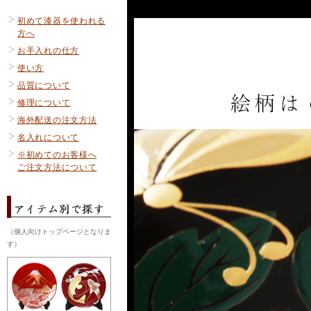
初めて漆器を使われる
方へ
お手入れの仕方
使い方
品質について
修理について
海外配送の注文方法
名入れについて
※初めてのお客様へ
ご注文方法について
（個人向けトップページとなりま
す）