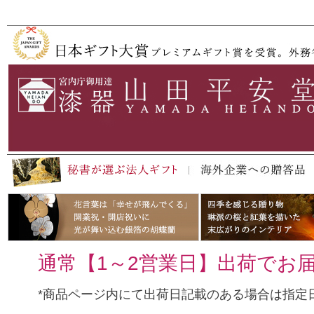
ペー
ジト
ップ
へ
通常【1～2営業日】出荷でお
*商品ページ内にて出荷日記載のある場合は指定