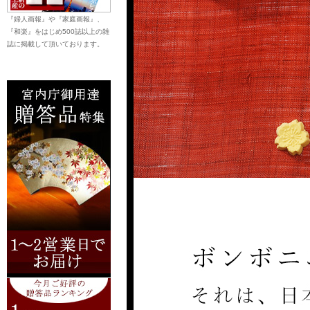
『婦人画報』や『家庭画報』、
『和楽』をはじめ500誌以上の雑
誌に掲載して頂いております。