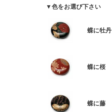
▼色をお選び下さい
蝶に牡丹
蝶に桜
蝶に藤