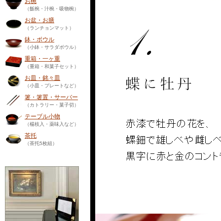
お椀
（飯椀・汁椀・吸物椀）
お盆・お膳
（ランチョンマット）
鉢・ボウル
（小鉢・サラダボウル）
重箱・一ヶ重
（重箱・和菓子セット）
お皿・銘々皿
（小皿・プレートなど）
箸・箸置・サーバー
（カトラリー・菓子切）
テーブル小物
（楊枝入・薬味入など）
茶托
（茶托5枚組）