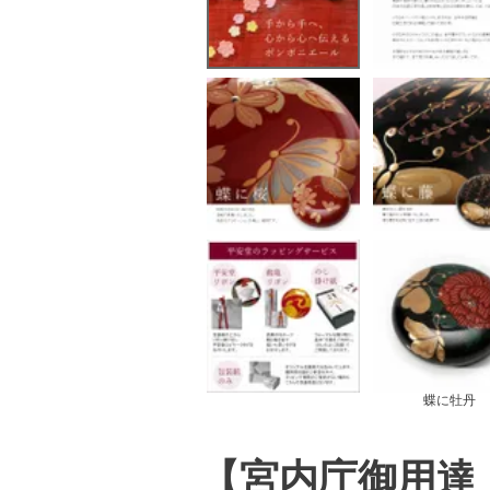
蝶に牡丹
【宮内庁御用達