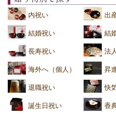
内祝い
出
結婚祝い
結
長寿祝い
法
海外へ（個人）
昇
退職祝い
快
誕生日祝い
香