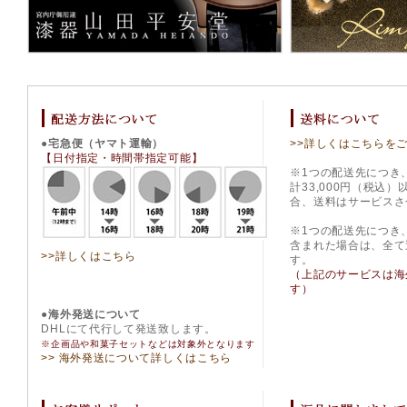
●宅急便（ヤマト運輸）
>>詳しくはこちらを
【日付指定・時間帯指定可能】
※1つの配送先につき
計33,000円（税込
合、送料はサービスさ
※1つの配送先につき
含まれた場合は、全て
>>詳しくはこちら
す。
（上記のサービスは海
す）
●海外発送について
DHLにて代行して発送致します。
※企画品や和菓子セットなどは対象外となります
>> 海外発送について詳しくはこちら