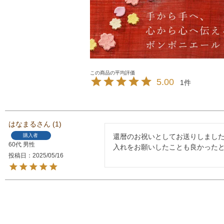
5.00
1
はなまる
1
購入者
還暦のお祝いとしてお送りしまし
60代
男性
入れをお願いしたことも良かった
投稿日
2025/05/16