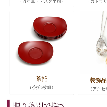
（万年筆・デスク小物）
（カトラ
茶托
装飾品
（茶托5枚組）
（アクセ
贈り物別で探す