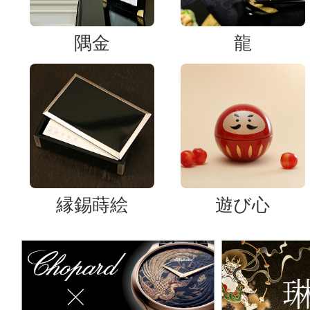
隅金
龍
縁錫蒔絵
遊び心