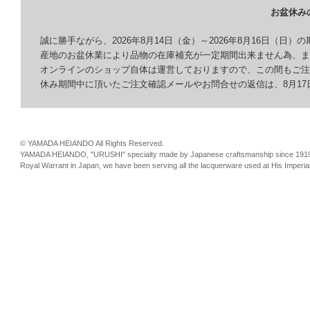
お盆休み
誠に勝手ながら、2026年8月14日（金）～2026年8月16日（日）
産地のお盆休業により品物の在庫補充が一定期間出来ません為、ま
オンラインのショップ自体は運営しておりますので、この間もご注
休み期間中に頂いたご注文確認メールやお問合せの返信は、8月17
© YAMADA HEIANDO All Rights Reserved.
YAMADA HEIANDO, "URUSHI" specialty made by Japanese craftsmanship since 191
Royal Warrant in Japan, we have been serving all the lacquerware used at His Imperia