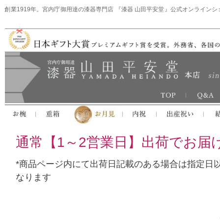
創業1919年。宮内庁御用達の漆器専門店 『漆器 山田平安堂』公式オンラインシ
通常【1～2営業日】出荷でお届
*商品ページ内にて出荷日記載のある場合は指定日
なります