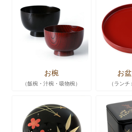
お椀
お盆
（飯椀・汁椀・吸物椀）
（ランチ