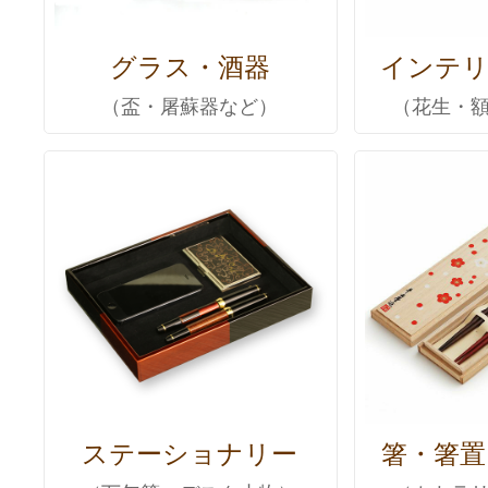
グラス・酒器
インテリ
（盃・屠蘇器など）
（花生・
ステーショナリー
箸・箸置