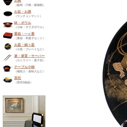
お椀
（飯椀・汁椀・吸物椀）
お盆・お膳
（ランチョンマット）
鉢・ボウル
（小鉢・サラダボウル）
重箱・一ヶ重
（重箱・和菓子セット）
お皿・銘々皿
（小皿・プレートなど）
箸・箸置・サーバー
（カトラリー・菓子切）
テーブル小物
（楊枝入・薬味入など）
茶托
（茶托5枚組）