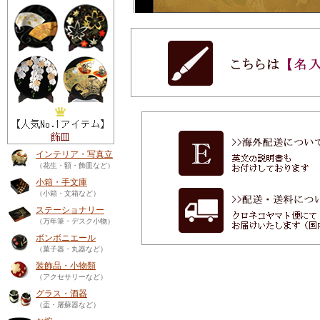
インテリア・写真立
（花生・額・飾皿など）
小箱・手文庫
（小箱・文箱など）
ステーショナリー
（万年筆・デスク小物）
ボンボニエール
（菓子器・丸器など）
装飾品・小物類
（アクセサリーなど）
グラス・酒器
（盃・屠蘇器など）