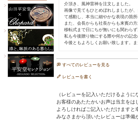
介頂き、風神雷神を注文しました。

画像で見てもひとめぼれしましたが、
て感動し、本当に細やかな表現の箇所
また、会長からも社長からも来賓の方
移転式まで日にちが無いにも関わらず
私も今後贈り物にする際や何かの記念
今後ともよろしくお願い致します。ま
すべてのレビューを見る
レビューを書く
（レビューを記入いただけるように
お客様のあたたかいお声は当主をは
よろしければご記入いただけますと
みなさまから頂いたレビューは準備