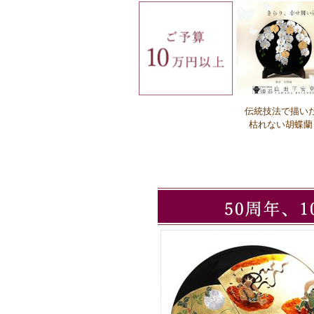
Ｑ：名入れの注文方法を教えてください
伝統技法で描い
Ｑ：企業ロゴの注文方法を教えてくだ
枯れない胡蝶蘭
い。
Ｑ：必要なロゴデータの形式を教えてく
さい。
Ｑ：費用、期間はどれぐらいですか？