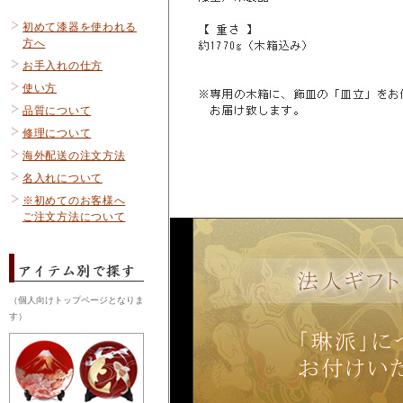
初めて漆器を使われる
方へ
お手入れの仕方
使い方
品質について
修理について
海外配送の注文方法
名入れについて
※初めてのお客様へ
ご注文方法について
（個人向けトップページとなりま
す）