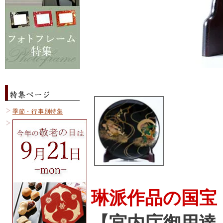
季節・行事別特集
琳派作品の国宝
【宮内庁御用達