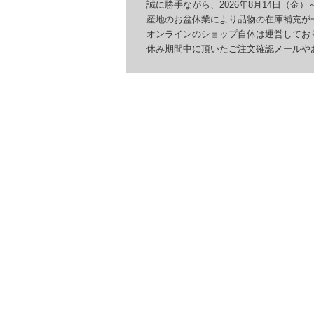
誠に勝手ながら、2026年8月14日（金）～
産地のお盆休業により品物の在庫補充が一
オンラインのショップ自体は運営しており
休み期間中に頂いたご注文確認メールやお問