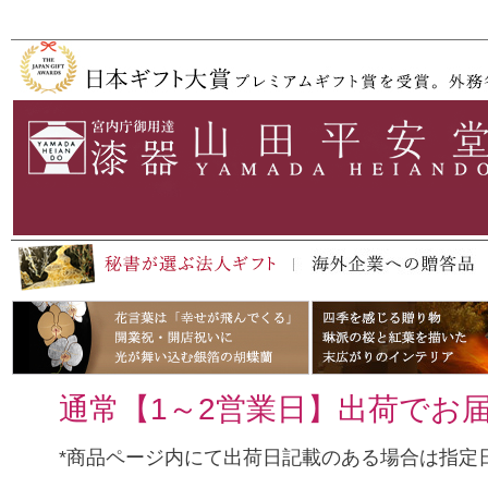
ペー
ジト
ップ
へ
通常【1～2営業日】出荷でお
*商品ページ内にて出荷日記載のある場合は指定