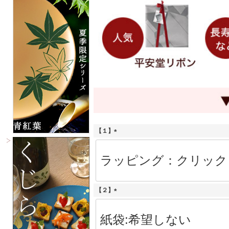
【１】
(
必
須
)
【２】
(
必
須
)