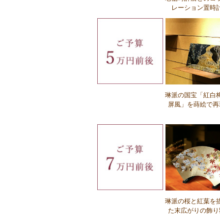
レーション置時
Ｑ：名入れの種類の違いを教えてくだ
い。
琳派の国宝「紅白
屏風」を蒔絵で再
Ｑ：名入れの費用はいくらですか？
琳派の桜と紅葉を
Ｑ：名入れにかかる時間はどれぐらいで
た末広がりの飾り
か？