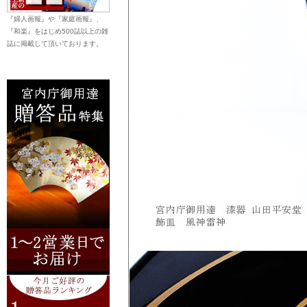
『婦人画報』や『家庭画報』、
『和楽』をはじめ500誌以上の雑
誌に掲載して頂いております。