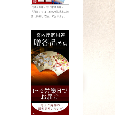
『婦人画報』や『家庭画報』、
『和楽』をはじめ500誌以上の雑
誌に掲載して頂いております。