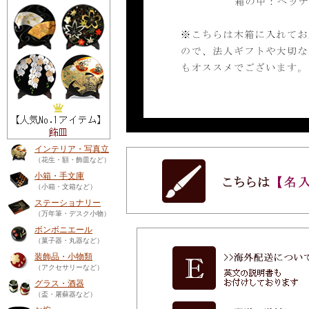
インテリア・写真立
（花生・額・飾皿など）
小箱・手文庫
（小箱・文箱など）
ステーショナリー
（万年筆・デスク小物）
ボンボニエール
（菓子器・丸器など）
装飾品・小物類
（アクセサリーなど）
グラス・酒器
（盃・屠蘇器など）