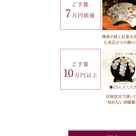
Ｑ：名入れの費用はいくらですか？
琳派の桜と紅葉を
Ｑ：名入れにかかる時間はどれぐらいで
た末広がりの飾り
か？
Ｑ：名入れの注文方法を教えてください
伝統技法で描い
Ｑ：企業ロゴの注文方法を教えてくだ
枯れない胡蝶蘭
い。