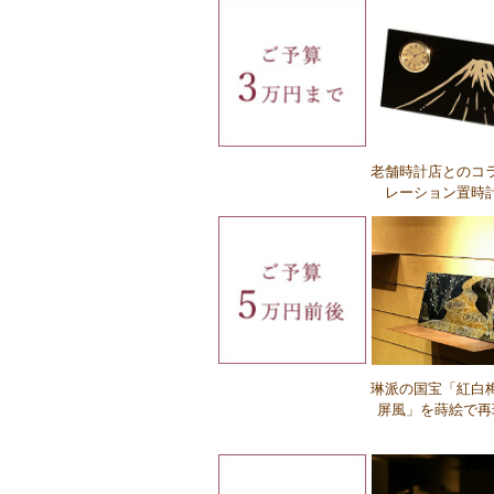
Ｑ：名入れに対応していない商品はあり
すか？
Ｑ：英字は対応していますか？
老舗時計店とのコ
レーション置時
Ｑ：名入れの種類の違いを教えてくだ
い。
琳派の国宝「紅白
屏風」を蒔絵で再