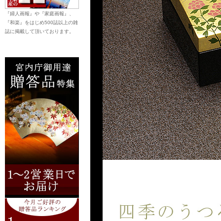
『婦人画報』や『家庭画報』、
『和楽』をはじめ500誌以上の雑
誌に掲載して頂いております。