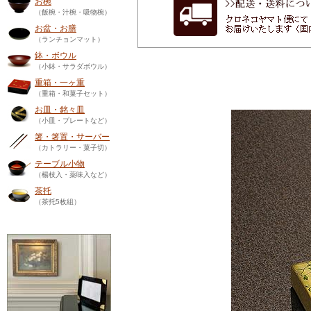
お椀
（飯椀・汁椀・吸物椀）
お盆・お膳
（ランチョンマット）
鉢・ボウル
（小鉢・サラダボウル）
重箱・一ヶ重
（重箱・和菓子セット）
お皿・銘々皿
（小皿・プレートなど）
箸・箸置・サーバー
（カトラリー・菓子切）
テーブル小物
（楊枝入・薬味入など）
茶托
（茶托5枚組）