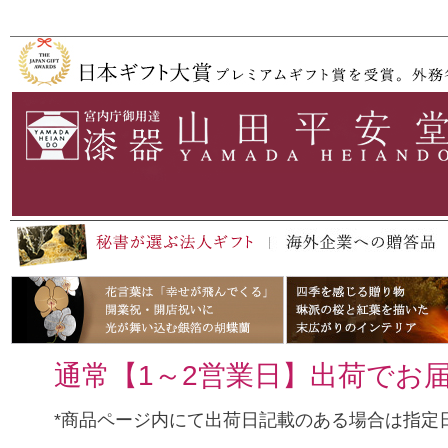
ペー
ジト
ップ
へ
通常【1～2営業日】出荷でお
*商品ページ内にて出荷日記載のある場合は指定