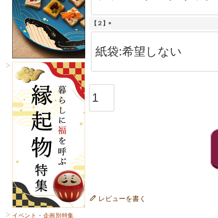
)
【２】
(
必
須
)
レビューを書く
イベント・企画別特集