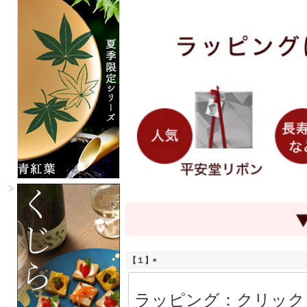
【１】
(
必
須