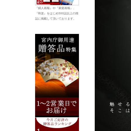
『婦人画報』や『家庭画報』、
『和楽』をはじめ500誌以上の雑
誌に掲載して頂いております。