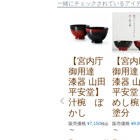
一緒にチェックされているアイ
【宮内庁
【宮内
御用達
御用
漆器 山田
漆器 
平安堂】
平安堂
汁椀 ぼ
めし
かし
塗分
販売価格
¥
7,150
販売価格
¥
8,
税込
〜
〜