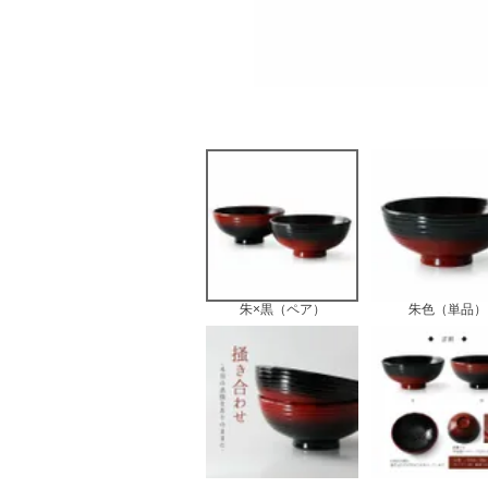
朱×黒（ペア）
朱色（単品）