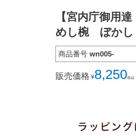
【宮内庁御用達
めし椀 ぼかし
商品番号
wn005-
8,250
販売価格
¥
税込