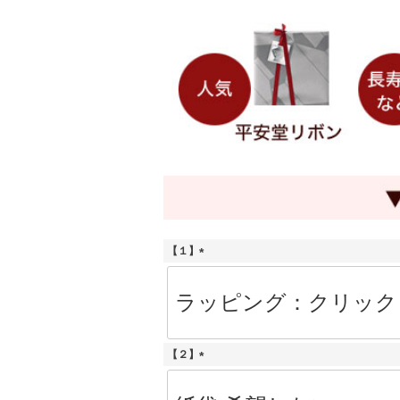
【１】
(
必
須
)
【２】
(
必