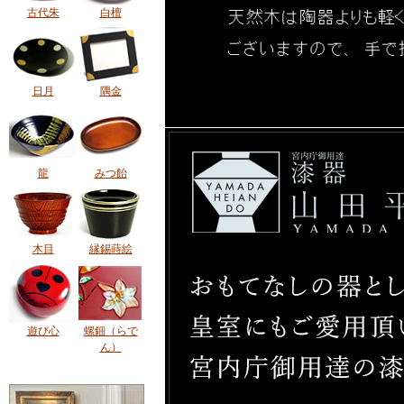
古代朱
白檀
日月
隅金
龍
みつ飴
木目
縁錫蒔絵
遊び心
螺鈿（らで
ん）