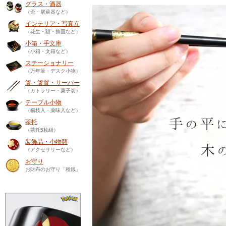
グラス・酒器
（盃・屠蘇器など）
インテリア・写真立
（花生・額・飾皿など）
小箱・手文庫
（小箱・文箱など）
ステーショナリー
（万年筆・デスク小物）
箸・箸置・サーバー
（カトラリー・菓子切）
テーブル小物
（楊枝入・薬味入など）
茶托
（茶托5枚組）
装飾品・小物類
（アクセサリーなど）
お守り
お財布のお守り「種銭」