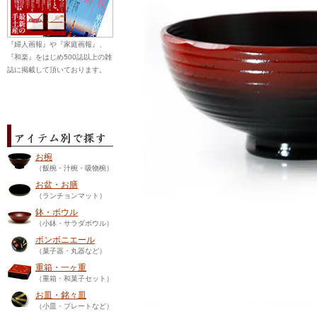
『婦人画報』や『家庭画報』、
『和楽』をはじめ500誌以上の雑
誌に掲載して頂いております。
お椀
（飯椀・汁椀・吸物椀）
お盆・お膳
（ランチョンマット）
鉢・ボウル
（小鉢・サラダボウル）
ボンボニエール
（菓子器・丸器など）
重箱・一ヶ重
（重箱・和菓子セット）
お皿・銘々皿
（小皿・プレートなど）