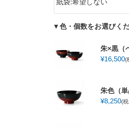
須
)
▼色・個数をお選びく
朱×黒（
¥
16,500
朱色（単
¥
8,250
税