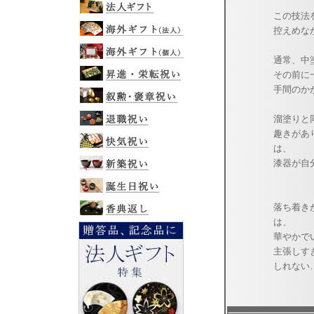
この技法
控えめな
通常、中
その前に
手間の
溜塗りと
趣きがあ
は、
漆器が自
落ち着き
は、
華やか
主張しす
しれない