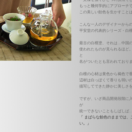
もっと幾何学的にアプローチ
この美しい飴色を生かすこと
こんな一人のデザイナーから
平安堂の代表的シリーズ・白
最古の白檀塗、それは…中国
使われたものが見られるほど
と
名がついたとも言われており
白檀の心材は黄色から褐色で
辺材は白っぽくて香りも弱い
描写してできた静かに美しさ
ですが、いざ商品開発段階に
が
統一できないこともしばしば
「 まばらな飴色のままでは、
い。」