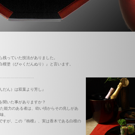
ら残っていた技法がありました。
白檀塗（びゃくだんぬり）』と言います。
………………………
んだん）は双葉より芳し』
を聞いた事がありますか？
れた能力のある者は、幼い頃からその兆しがあ
意味、
ですが、この『栴檀』、実は香木である白檀の