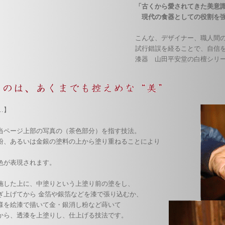
「古くから愛されてきた美意
現代の食器としての役割を強
こんな、デザイナー、職人間
試行錯誤を経ることで、自信
漆器 山田平安堂の白檀シリ
…】
当ページ上部の写真の（茶色部分）を指す技法。
粉、あるいは金銀の塗料の上から塗り重ねることにより
色が表現されます。
施した上に、中塗りという上塗り前の塗をし、
ぎ上げてから 金箔や銀箔などを漆で張り込むか、
様を絵漆で描いて金・銀消し粉など蒔いて
から、透漆を上塗りし、仕上げる技法です。