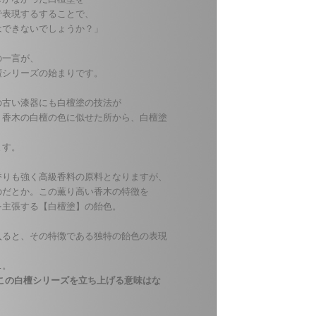
で表現するすることで、
はできないでしょうか？」
の一言が、
檀シリーズの始まりです。
の古い漆器にも白檀塗の技法が
。
香木の白檀の色に似せた所から、白檀塗
ます。
香りも強く高級香料の原料となりますが、
のだとか。この薫り高い香木の特徴を
を主張する【白檀塗】の飴色。
入ると、その特徴である独特の飴色の表現
…。
この白檀シリーズを立ち上げる意味はな