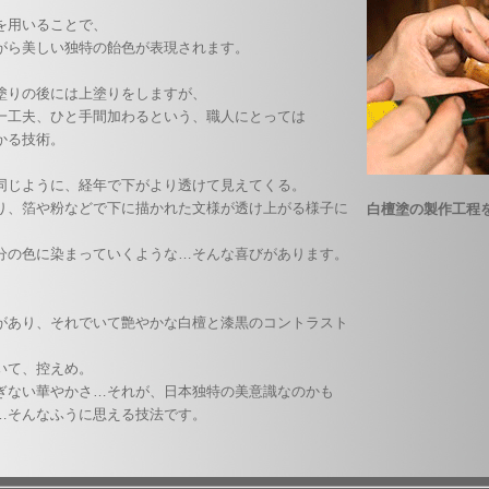
を用いることで、
がら美しい独特の飴色が表現されます。
塗りの後には上塗りをしますが、
一工夫、ひと手間加わるという、職人にとっては
かかる技術。
同じように、経年で下がより透けて見えてくる。
り、箔や粉などで下に描かれた文様が透け上がる様子に
白檀塗の製作工程
分の色に染まっていくような…そんな喜びがあります。
があり、それでいて艶やかな白檀と漆黒のコントラスト
でいて、控えめ。
ぎない華やかさ…それが、日本独特の美意識なのかも
…そんなふうに思える技法です。