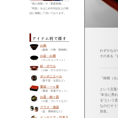
『婦人画報』や『家庭画報』、
『和楽』をはじめ500誌以上の雑
誌に掲載して頂いております。
お椀
（飯椀・汁椀・吸物椀）
わずかなが
お盆・お膳
その名を『
（ランチョンマット）
鉢・ボウル
……………
（小鉢・サラダボウル）
ボンボニエール
『栴檀（せ
（菓子器・丸器など）
重箱・一ヶ重
という言葉
（重箱・和菓子セット）
“本当に秀
お皿・銘々皿
る”という
（小皿・プレートなど）
なのだそう
グラス・酒器
別名。
（盃・屠蘇器など）
インテリア・写真立