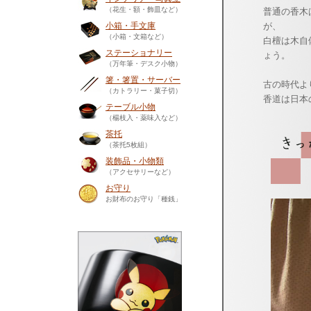
（花生・額・飾皿など）
普通の香木
小箱・手文庫
が、
（小箱・文箱など）
白檀は木自
ステーショナリー
ょう。
（万年筆・デスク小物）
箸・箸置・サーバー
古の時代よ
（カトラリー・菓子切）
香道は日本
テーブル小物
（楊枝入・薬味入など）
茶托
（茶托5枚組）
装飾品・小物類
（アクセサリーなど）
お守り
お財布のお守り「種銭」