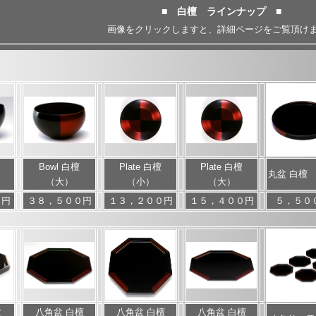
■ 白檀 ラインナップ ■
画像をクリックしますと、詳細ページをご覧頂け
Bowl 白檀
Plate 白檀
Plate 白檀
丸盆 白檀 
（大）
（小）
（大）
０円
３８，５００円
１３，２００円
１５，４００
円
５，５０
盆
八角盆 白檀
八角盆 白檀
八角盆 白檀