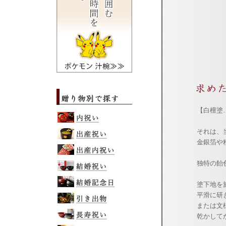
【白檀塗
それは、
金銀箔や
独特の飴
塗下地を
平滑に研
または文
乾かして