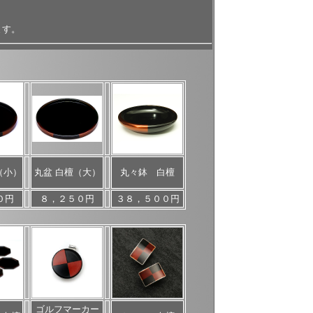
ます。
（小）
丸盆 白檀（大）
丸々鉢 白檀
０円
８，２５０円
３８，５００円
ゴルフマーカー