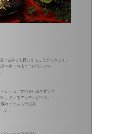
漆器の世界でも目にすることができます。
漆器を扱うお店で再び見かける
た。
年前。
）といえば、文様を絵漆で描いて
を表現しているアイテムが主流。
巧は廃れつつある伝統美…
でした。
。
しかなかった白檀塗を