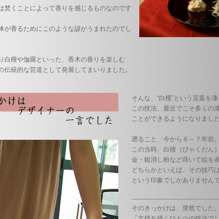
は焚くことによって香りを感じるものなのです
体が香るためにこのような諺がうまれたのでし
り白檀や伽羅といった、香木の香りを楽しむ
の伝統的な芸道として発展してまいりました。
そんな、“白檀”という言葉を
この技法、最近でこそ多くの
ことができるようになりまし
遡ること、今から６～７
この当時、白檀（びゃくだん
金・銀消し粉など蒔いて絵
どちらかといえば、その技
という印象でしかありません
そのきっかけは、突然でした
「文様を描くひとつの技法で