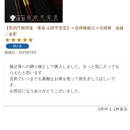
【宮内庁御用達 漆器 山田平安堂】≪吉祥梅箱入≫夫婦箸 金線
／金彩
購入者
投稿日
2025/07/01
義父母への贈り物として購入しました。きっと気に入っても
らえたと思います。

元気でいつまでも素敵なお箸を使って長生きしてほしいで
す。

お世話になりありがとうございました。
1
件中
1
-
1
件表示