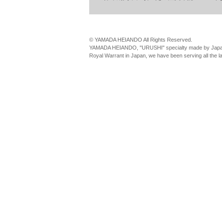
© YAMADA HEIANDO All Rights Reserved.
YAMADA HEIANDO, "URUSHI" specialty made by Japan
Royal Warrant in Japan, we have been serving all the 