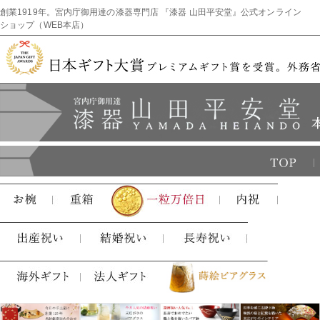
創業1919年。宮内庁御用達の漆器専門店 『漆器 山田平安堂』公式オンライン
ショップ（WEB本店）