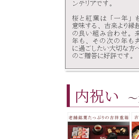
内祝い
～