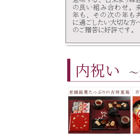
内祝い
～