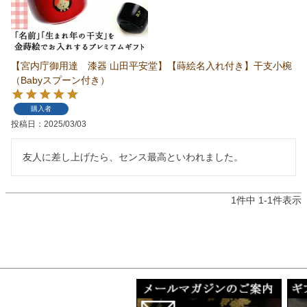
【宮内庁御用達 漆器 山田平安堂】【蒔絵名入れ付き】干支小椀
（Babyスプーン付き）
購入者
投稿日
2025/03/03
友人に差し上げたら、センス最高といわれました。
1
件中
1
-
1
件表示