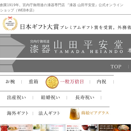
創業1919年。宮内庁御用達の漆器専門店 『漆器 山田平安堂』公式オンライン
ショップ（WEB本店）