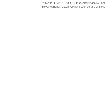
YAMADA HEIANDO, "URUSHI" specialty made by Japan
Royal Warrant in Japan, we have been serving all the 