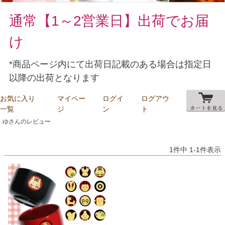
通常【1～2営業日】出荷でお届
け
*商品ページ内にて出荷日記載のある場合は指定日
以降の出荷となります
お気に入り
マイペー
ログイ
ログアウ
一覧
ジ
ン
ト
ゆさんのレビュー
1
件中
1
-
1
件表示