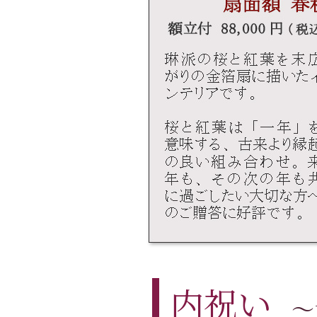
内祝い
～