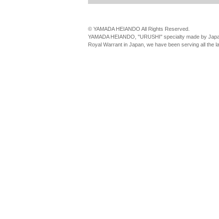
© YAMADA HEIANDO All Rights Reserved.
YAMADA HEIANDO, "URUSHI" specialty made by Japan
Royal Warrant in Japan, we have been serving all the 