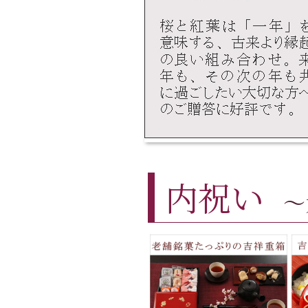
内祝い
～