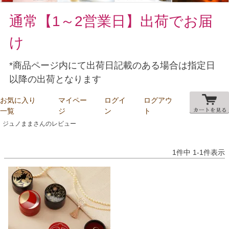
通常【1～2営業日】出荷でお届
け
*商品ページ内にて出荷日記載のある場合は指定日
以降の出荷となります
お気に入り
マイペー
ログイ
ログアウ
一覧
ジ
ン
ト
ジュノままさんのレビュー
1
件中
1
-
1
件表示