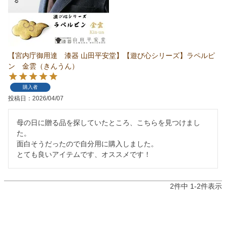
【宮内庁御用達 漆器 山田平安堂】【遊び心シリーズ】ラペルピ
ン 金雲（きんうん）
購入者
投稿日
2026/04/07
母の日に贈る品を探していたところ、こちらを見つけまし
た。

面白そうだったので自分用に購入しました。

とても良いアイテムです、オススメです！
2
件中
1
-
2
件表示