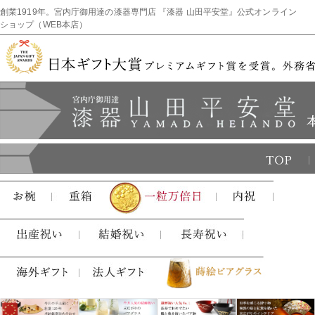
創業1919年。宮内庁御用達の漆器専門店 『漆器 山田平安堂』公式オンライン
ショップ（WEB本店）