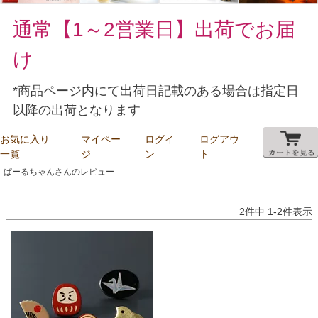
通常【1～2営業日】出荷でお届
け
*商品ページ内にて出荷日記載のある場合は指定日
以降の出荷となります
お気に入り
マイペー
ログイ
ログアウ
一覧
ジ
ン
ト
ぱーるちゃんさんのレビュー
2
件中
1
-
2
件表示