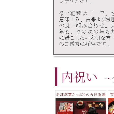
内祝い
～