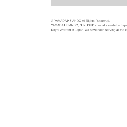
© YAMADA HEIANDO All Rights Reserved.
YAMADA HEIANDO, "URUSHI" specialty made by Japan
Royal Warrant in Japan, we have been serving all the 