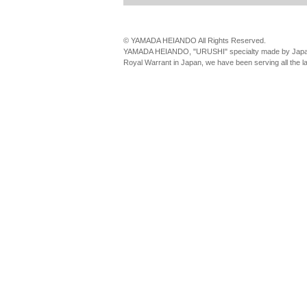
© YAMADA HEIANDO All Rights Reserved.
YAMADA HEIANDO, "URUSHI" specialty made by Japan
Royal Warrant in Japan, we have been serving all the 