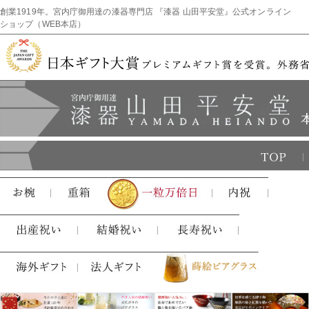
創業1919年。宮内庁御用達の漆器専門店 『漆器 山田平安堂』公式オンライン
ショップ（WEB本店）