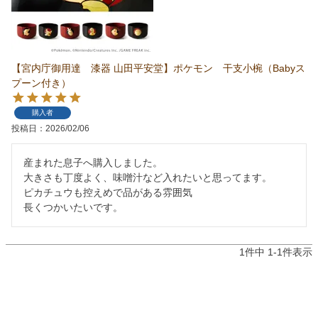
【宮内庁御用達 漆器 山田平安堂】ポケモン 干支小椀（Babyス
プーン付き）
購入者
投稿日
2026/02/06
産まれた息子へ購入しました。

大きさも丁度よく、味噌汁など入れたいと思ってます。

ピカチュウも控えめで品がある雰囲気

長くつかいたいです。
1
件中
1
-
1
件表示