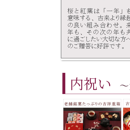
内祝い
～