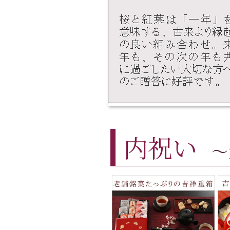
内祝い
～