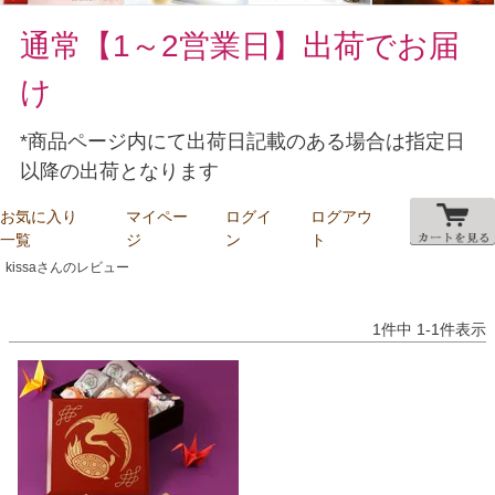
通常【1～2営業日】出荷でお届
け
*商品ページ内にて出荷日記載のある場合は指定日
以降の出荷となります
お気に入り
マイペー
ログイ
ログアウ
一覧
ジ
ン
ト
kissaさんのレビュー
1
件中
1
-
1
件表示