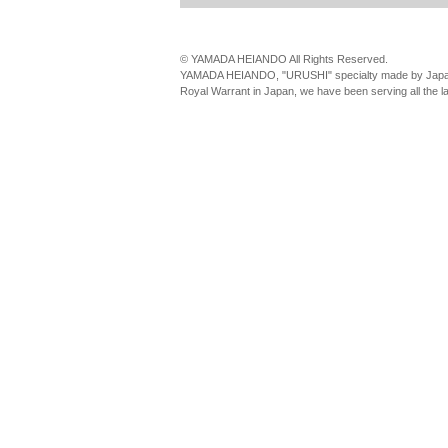
© YAMADA HEIANDO All Rights Reserved.
YAMADA HEIANDO, "URUSHI" specialty made by Japan
Royal Warrant in Japan, we have been serving all the 