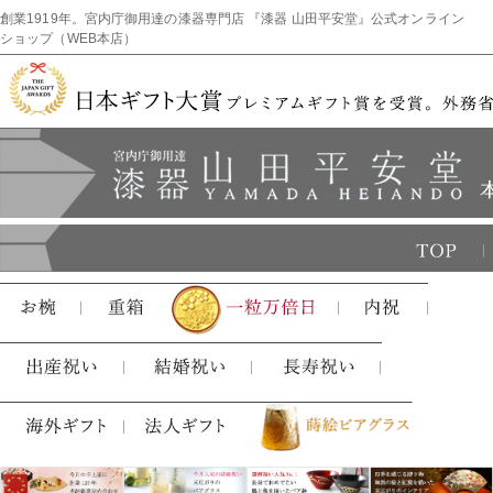
創業1919年。宮内庁御用達の漆器専門店 『漆器 山田平安堂』公式オンライン
ショップ（WEB本店）