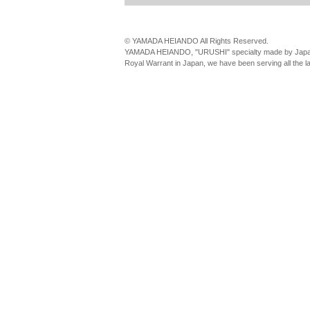
© YAMADA HEIANDO All Rights Reserved.
YAMADA HEIANDO, "URUSHI" specialty made by Japan
Royal Warrant in Japan, we have been serving all the 