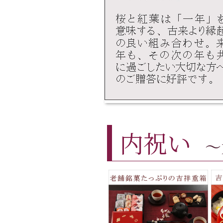
内祝い
～