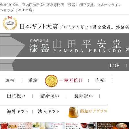
創業1919年。宮内庁御用達の漆器専門店 『漆器 山田平安堂』公式オンライン
ショップ（WEB本店）