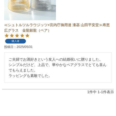
≪シュトルツルラウジッツ×宮内庁御用達 漆器 山田平安堂≫寿恵
広グラス 金龍銀龍（ペア）
購入者
投稿日
2025/05/31
ご夫婦でお酒好きという友人への結婚祝いに贈りました。

シンプルだけど、上品で、華やかなペアグラスでとても喜ん
でもらえました。

ラッピングも素敵でした。
1
件中
1
-
1
件表示