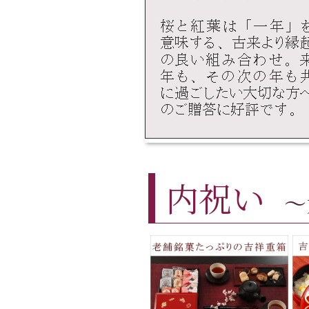
内祝い
～