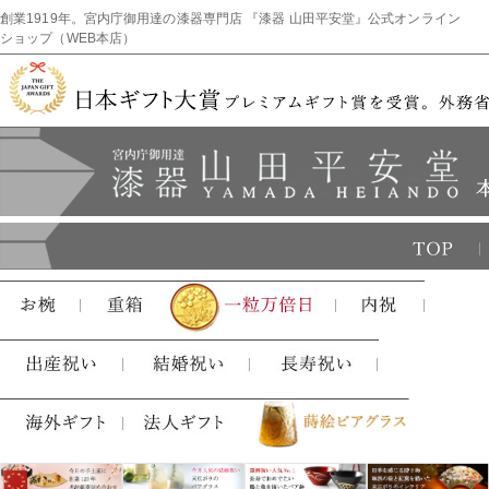
創業1919年。宮内庁御用達の漆器専門店 『漆器 山田平安堂』公式オンライン
ショップ（WEB本店）