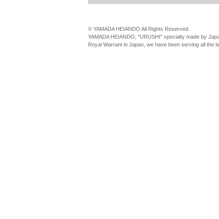
© YAMADA HEIANDO All Rights Reserved.
YAMADA HEIANDO, "URUSHI" specialty made by Japan
Royal Warrant in Japan, we have been serving all the 