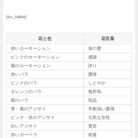
[su_table]
花と色
花言葉
赤いカーネーション
母の愛
ピンクのカーネーション
感謝
紫のカーネーション
誇り
赤いバラ
愛情
ピンクのバラ
しとやか
オレンジのバラ
無邪気
紫のバラ
気品
青・紫のアジサイ
辛抱強い愛情
ピンク・赤のアジサイ
元気な女性
白いアジサイ
寛容
赤いガーベラ
前進