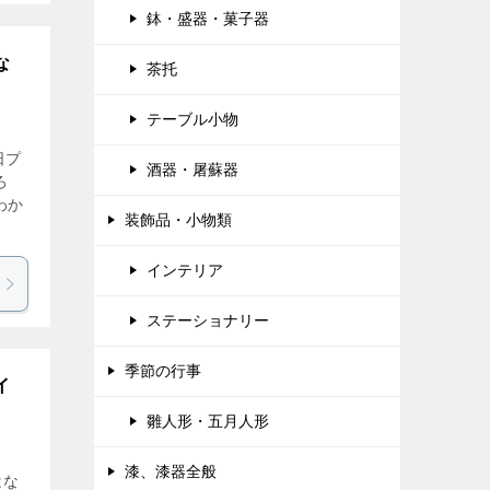
鉢・盛器・菓子器
な
茶托
テーブル小物
日プ
酒器・屠蘇器
ろ
わか
装飾品・小物類
インテリア
ステーショナリー
季節の行事
イ
雛人形・五月人形
漆、漆器全般
はな