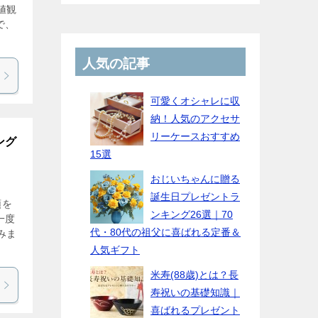
値観
で、
人気の記事
可愛くオシャレに収
納！人気のアクセサ
リーケースおすすめ
ング
15選
おじいちゃんに贈る
誕生日プレゼントラ
頭を
ンキング26選｜70
一度
代・80代の祖父に喜ばれる定番＆
みま
人気ギフト
米寿(88歳)とは？長
寿祝いの基礎知識｜
喜ばれるプレゼント