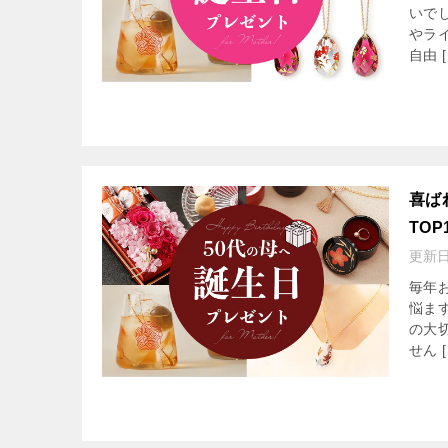
いで
やラ
自由 [
喜ば
TOP
更新
毎年
悩ま
の大
せん [