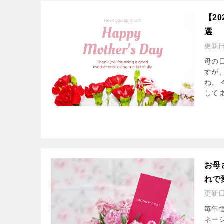
【2
選
更新
母の
すが
ね。
してま
お母
れで
更新
毎年
ネー