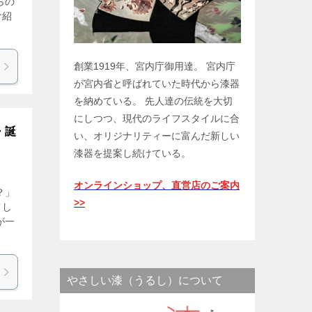
らの
ご紹
創業1919年、宮内庁御用達。 宮内庁
が宮内省と呼ばれていた時代から漆器
を納めている。 先人達の伝統を大切
にしつつ、現代のライフスタイルに合
・誕
い、オリジナリティーに富んだ新しい
漆器を提案し続けている。
オンラインショップ、直営店のご案内
？」
>>
てし
が一
やさしい漆（うるし）について