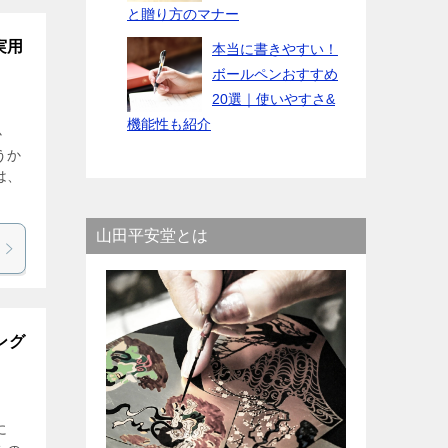
と贈り方のマナー
実用
本当に書きやすい！
ボールペンおすすめ
20選｜使いやすさ&
機能性も紹介
か
うか
は、
山田平安堂とは
ング
に