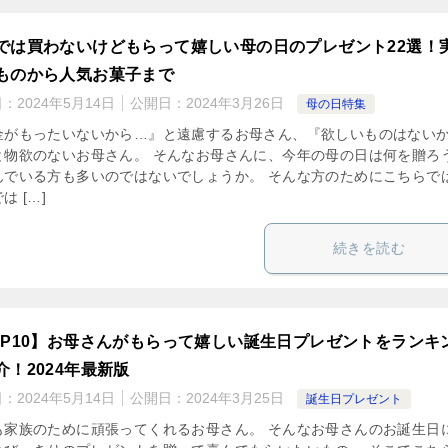
では買わないけどもらって嬉しい母の日のプレゼント22選！
ものから人気お菓子まで
日：
2024年5月14日
公開日：
2024年3月26日
母の日特集
金がもったいないから…』と遠慮するお母さん、『欲しいものはない
と物欲のないお母さん。 そんなお母さんに、今年の母の日は何を贈ろ
んでいる方も多いのではないでしょうか。 そんな方のためにこちらで
は […]
続きを読む
OP10】お母さんがもらって嬉しい誕生日プレゼントをランキ
介！2024年最新版
日：
2024年5月14日
公開日：
2024年3月25日
誕生日プレゼント
も家族のために頑張ってくれるお母さん。 そんなお母さんのお誕生日