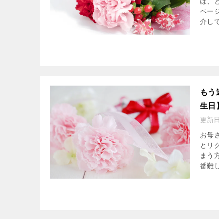
は、
ペー
介して
もう
生日
更新
お母
とリ
まう
番難し