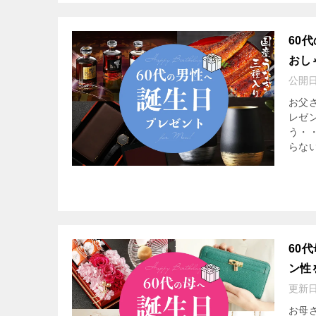
60
おし
公開
お父
レゼ
う・
らない
60
ン性
更新
お母