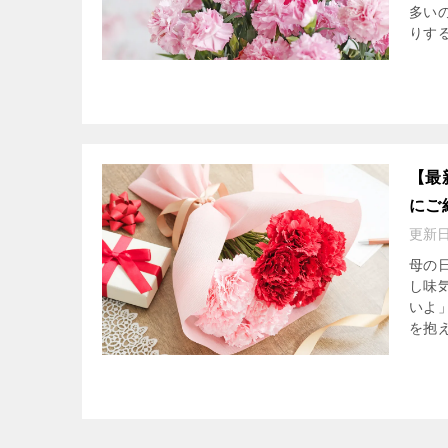
多い
りする
【最
にご
更新
母の
し味
いよ
を抱え