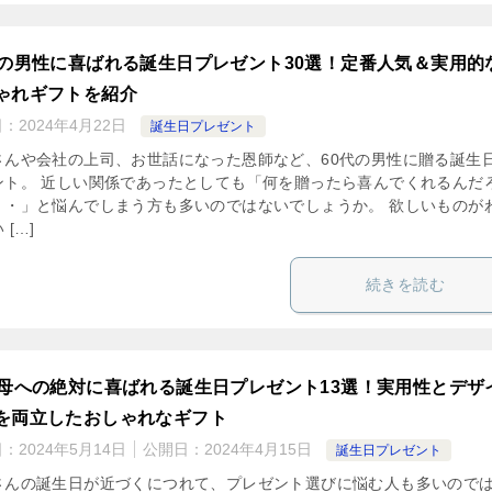
代の男性に喜ばれる誕生日プレゼント30選！定番人気＆実用的
ゃれギフトを紹介
日：
2024年4月22日
誕生日プレゼント
さんや会社の上司、お世話になった恩師など、60代の男性に贈る誕生
ント。 近しい関係であったとしても「何を贈ったら喜んでくれるんだ
・・」と悩んでしまう方も多いのではないでしょうか。 欲しいものが
 […]
続きを読む
代母への絶対に喜ばれる誕生日プレゼント13選！実用性とデザ
を両立したおしゃれなギフト
日：
2024年5月14日
公開日：
2024年4月15日
誕生日プレゼント
さんの誕生日が近づくにつれて、プレゼント選びに悩む人も多いので