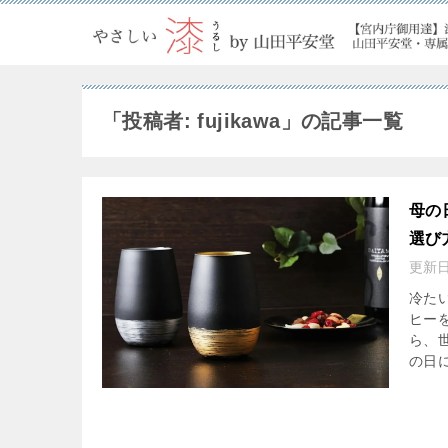
「投稿者:
fujikawa
」の記事一覧
母の
選び
更新
冷た
ヒー
ら、
の日に