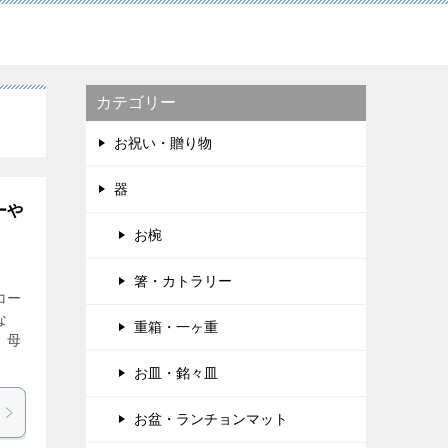
カテゴリー
お祝い・贈り物
器
ーや
お椀
箸・カトラリー
コー
な
重箱・一ヶ重
、母
お皿・銘々皿
お盆・ランチョンマット