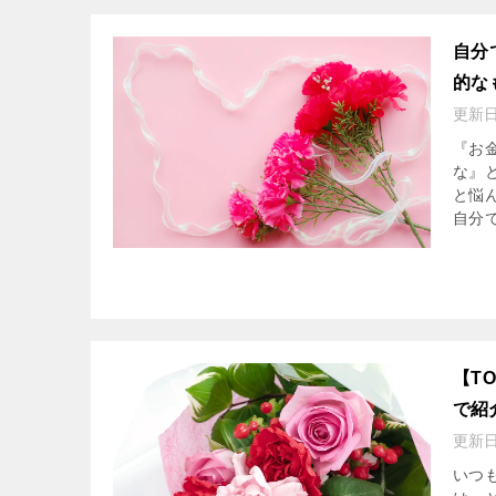
自分
的な
更新
『お
な』
と悩
自分で
【T
で紹
更新
いつ