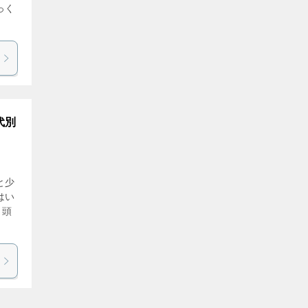
っく
代別
と少
はい
と頭