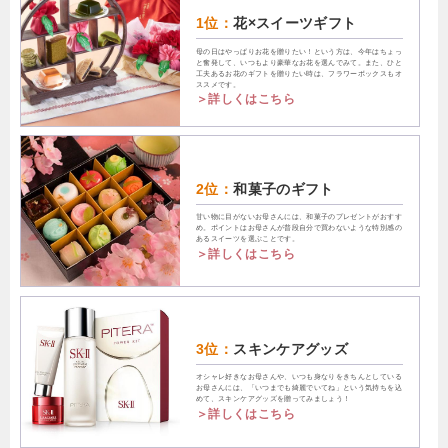
1位：
花×スイーツギフト
母の日はやっぱりお花を贈りたい！という方は、今年はちょっ
と奮発して、いつもより豪華なお花を選んでみて。また、ひと
工夫あるお花のギフトを贈りたい時は、フラワーボックスもオ
ススメです。
＞詳しくはこちら
2位：
和菓子のギフト
甘い物に目がないお母さんには、和菓子のプレゼントがおすす
め。ポイントはお母さんが普段自分で買わないような特別感の
あるスイーツを選ぶことです。
＞詳しくはこちら
3位：
スキンケアグッズ
オシャレ好きなお母さんや、いつも身なりをきちんとしている
お母さんには、「いつまでも綺麗でいてね」という気持ちを込
めて、スキンケアグッズを贈ってみましょう！
＞詳しくはこちら