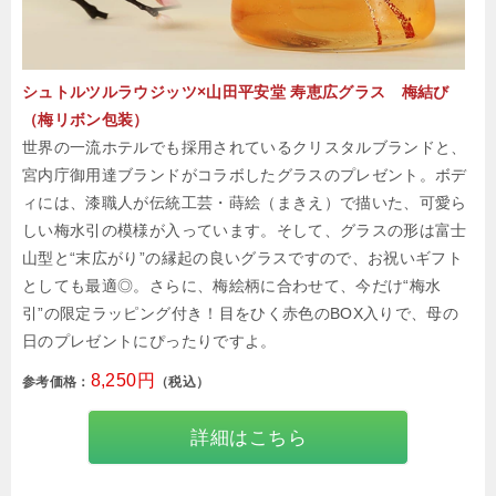
シュトルツルラウジッツ×山田平安堂 寿恵広グラス 梅結び
（梅リボン包装）
世界の一流ホテルでも採用されているクリスタルブランドと、
宮内庁御用達ブランドがコラボしたグラスのプレゼント。ボデ
ィには、漆職人が伝統工芸・蒔絵（まきえ）で描いた、可愛ら
しい梅水引の模様が入っています。そして、グラスの形は富士
山型と“末広がり”の縁起の良いグラスですので、お祝いギフト
としても最適◎。さらに、梅絵柄に合わせて、今だけ“梅水
引”の限定ラッピング付き！目をひく赤色のBOX入りで、母の
日のプレゼントにぴったりですよ。
8,250円
参考価格：
（税込）
詳細はこちら