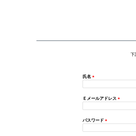
下
氏名
(
必
須
Ｅメールアドレス
)
(
必
須
パスワード
)
(
必