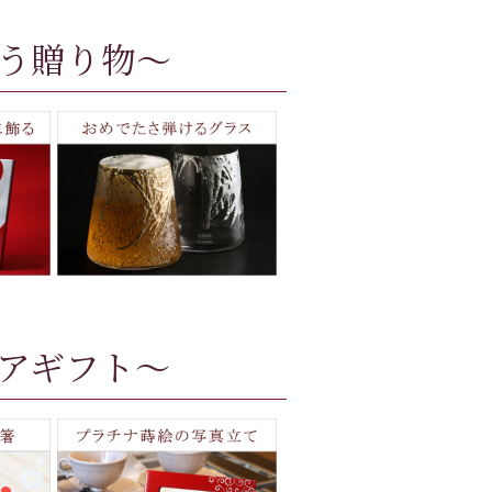
う贈り物～
アギフト～