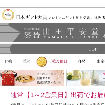
通常【1～2営業日】出荷でお届