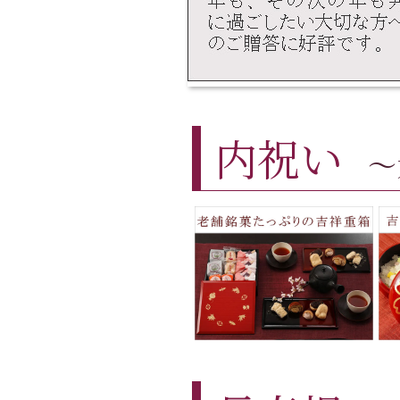
内祝い
～