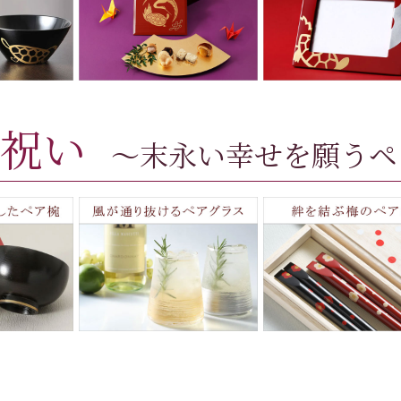
祝い
～末永い幸せを願うペ