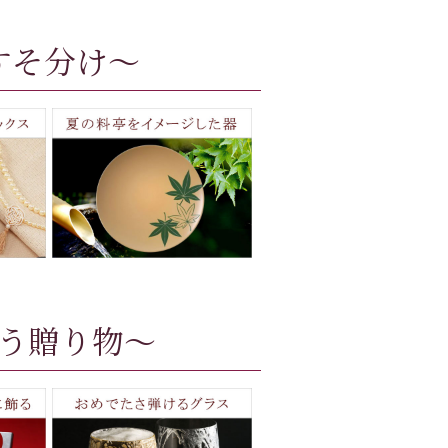
すそ分け～
う贈り物～