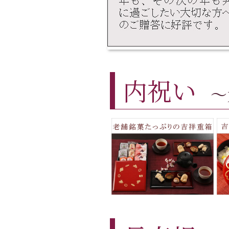
内祝い
～