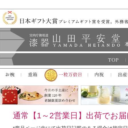
通常【1～2営業日】出荷でお届