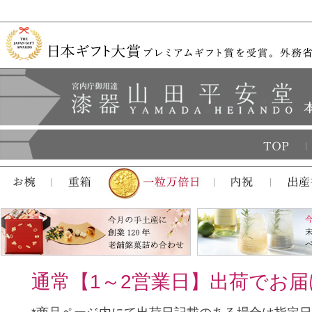
通常【1～2営業日】出荷でお届