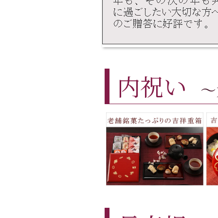
内祝い
～