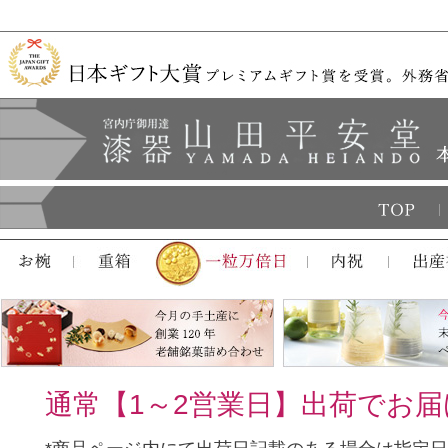
通常【1～2営業日】出荷でお届