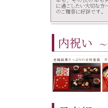
内祝い
～