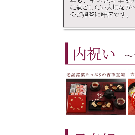
内祝い
～