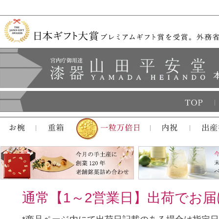
通常【1～2営業日】出荷でお届