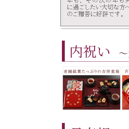
内祝い
～