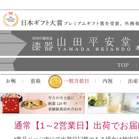
通常【1～2営業日】出荷でお届