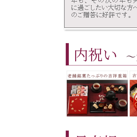
内祝い
～