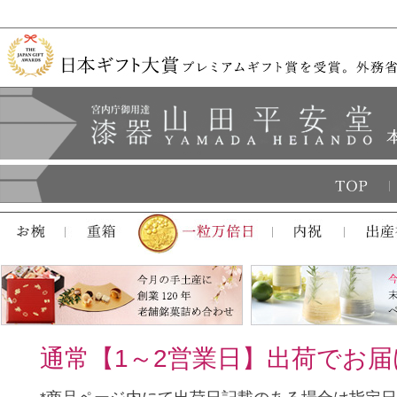
通常【1～2営業日】出荷でお届