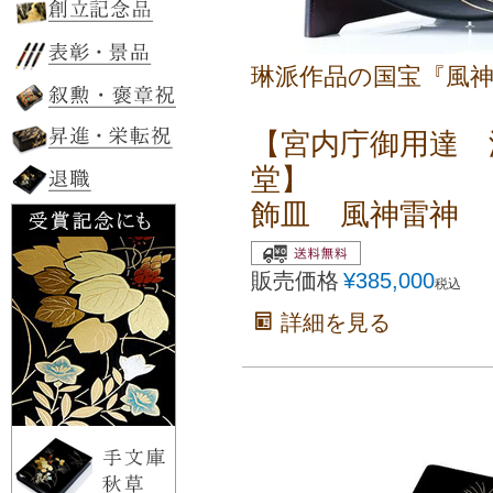
琳派作品の国宝『風
【宮内庁御用達 
堂】
飾皿 風神雷神
販売価格
¥
385,000
税込
詳細を見る