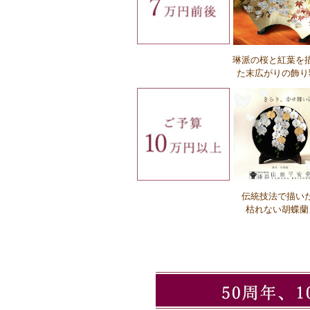
琳派の桜と紅葉を
Ｑ：名入れにかかる時間はどれぐらいで
た末広がりの飾り
か？
Ｑ：名入れの注文方法を教えてください
伝統技法で描い
Ｑ：企業ロゴの注文方法を教えてくだ
枯れない胡蝶蘭
い。
Ｑ：必要なロゴデータの形式を教えてく
さい。