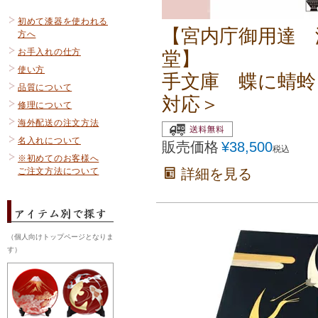
初めて漆器を使われる
【宮内庁御用達 
方へ
お手入れの仕方
堂】
使い方
手文庫 蝶に蜻蛉
品質について
対応＞
修理について
海外配送の注文方法
名入れについて
販売価格
¥
38,500
税込
※初めてのお客様へ
詳細を見る
ご注文方法について
（個人向けトップページとなりま
す）