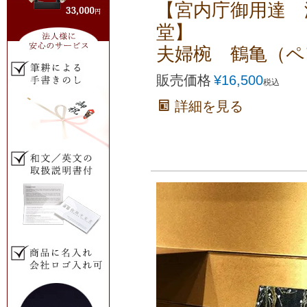
【宮内庁御用達 
堂】
夫婦椀 鶴亀（ペ
販売価格
¥
16,500
税込
詳細を見る