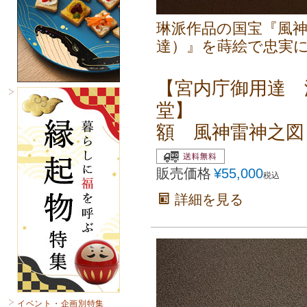
琳派作品の国宝『風
達）』を蒔絵で忠実
【宮内庁御用達 
堂】
額 風神雷神之図
販売価格
¥
55,000
税込
詳細を見る
イベント・企画別特集