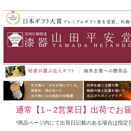
ペー
ジト
ップ
へ
通常【1～2営業日】出荷でお
*商品ページ内にて出荷日記載のある場合は指定