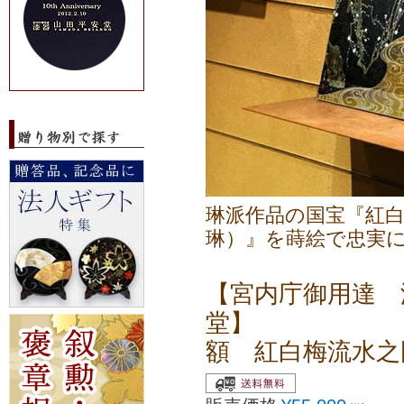
琳派作品の国宝『紅
琳）』を蒔絵で忠実
【宮内庁御用達 
堂】
額 紅白梅流水之