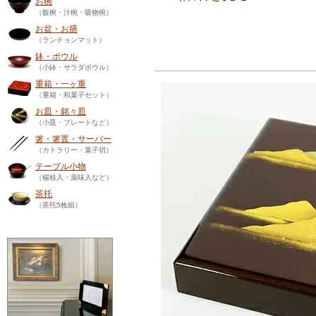
お椀
（飯椀・汁椀・吸物椀）
お盆・お膳
（ランチョンマット）
鉢・ボウル
（小鉢・サラダボウル）
重箱・一ヶ重
（重箱・和菓子セット）
お皿・銘々皿
（小皿・プレートなど）
箸・箸置・サーバー
（カトラリー・菓子切）
テーブル小物
（楊枝入・薬味入など）
茶托
（茶托5枚組）