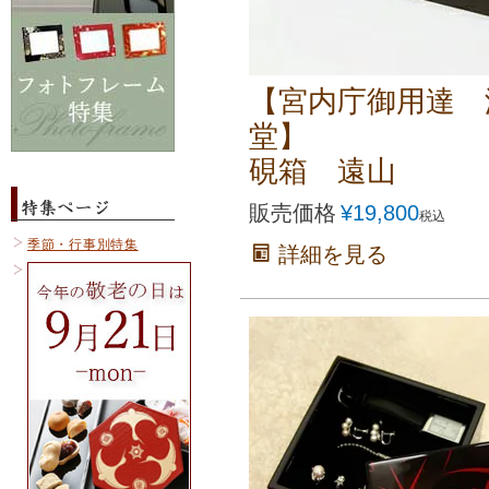
【宮内庁御用達 
堂】
硯箱 遠山
販売価格
¥
19,800
税込
季節・行事別特集
詳細を見る