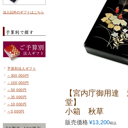
法人以外のギフトはこちら
予算別法人ギフト
～300,000円
～100,000円
～50,000円
【宮内庁御用達 
～35,000円
堂】
～10,000円
小箱 秋草
～5,000円
販売価格
¥
13,200
税込