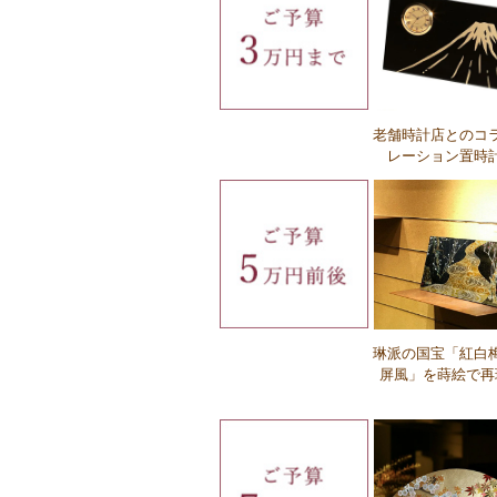
Ｑ：名入れに対応していない商品はあり
すか？
Ｑ：英字は対応していますか？
老舗時計店とのコ
レーション置時
Ｑ：名入れの種類の違いを教えてくだ
い。
琳派の国宝「紅白
屏風」を蒔絵で再
Ｑ：名入れの費用はいくらですか？