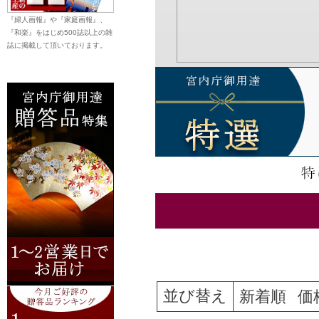
『婦人画報』や『家庭画報』、
『和楽』をはじめ500誌以上の雑
誌に掲載して頂いております。
並び替え
新着順
価