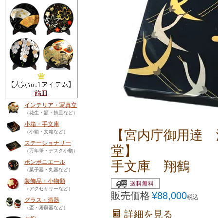
インテリア・写真立
（花生・額・飾皿など）
小箱・手文庫
【宮内庁御用達 
（小箱・文箱など）
ステーショナリー
堂】
（万年筆・デスク小物）
手文庫 翔鶴
ボンボニエール
（菓子器・丸器など）
装飾品・小物類
（アクセサリーなど）
販売価格
¥
88,000
税込
グラス・酒器
（盃・屠蘇器など）
詳細を見る