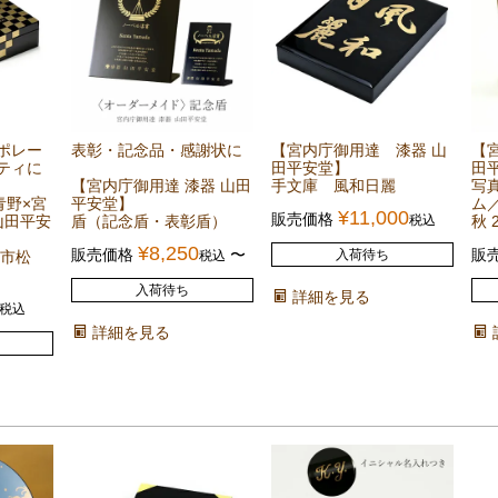
ポレー
表彰・記念品・感謝状に
【宮内庁御用達 漆器 山
【
ティに
田平安堂】
田
【宮内庁御用達 漆器 山田
手文庫 風和日麗
写
青野×宮
平安堂】
ム
¥
11,000
販売価格
山田平安
盾（記念盾・表彰盾）
税込
秋 
¥
8,250
販売価格
〜
販
入荷待ち
 市松
税込
入荷待ち
詳細を見る
税込
詳細を見る