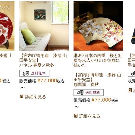
漆器 山
【宮内庁御用達 漆器 山
琳派×日本の四季 桜と紅
【
田平安堂】
葉を末広がりの金箔扇に
田
パネル 春夏／秋冬
描いた
手
【宮内庁御用達 漆器 山
田平安堂】
0
¥
77,000
販売価格
販
税込
税込
扇面額 春秋
〜
詳細を見る
¥
77,000
販売価格
税込
〜
詳細を見る