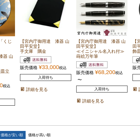
「くじ
【宮内庁御用達 漆器 山
【宮内庁御用達 漆器 山
【
田平安堂】
田平安堂】
田
手文庫 隅金
≪イニシャル名入れ付≫
飾
漆器 山
蒔絵万年筆
¥
33,000
販売価格
販
税込
額皿立
¥
68,200
販売価格
税込
入荷待ち
〜
0
税込
詳細を見る
入荷待ち
詳細を見る
価格が安い順
価格が高い順