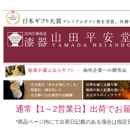
ペー
ジト
ップ
へ
通常【1～2営業日】出荷でお
*商品ページ内にて出荷日記載のある場合は指定