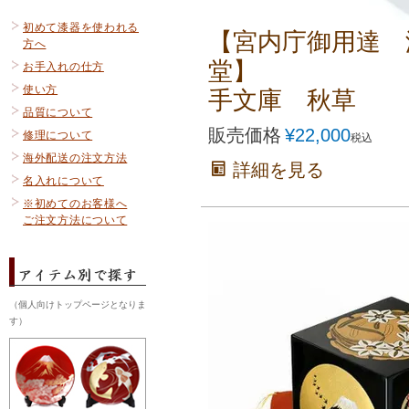
初めて漆器を使われる
【宮内庁御用達 
方へ
堂】
お手入れの仕方
使い方
手文庫 秋草
品質について
販売価格
¥
22,000
修理について
税込
海外配送の注文方法
詳細を見る
名入れについて
※初めてのお客様へ
ご注文方法について
（個人向けトップページとなりま
す）