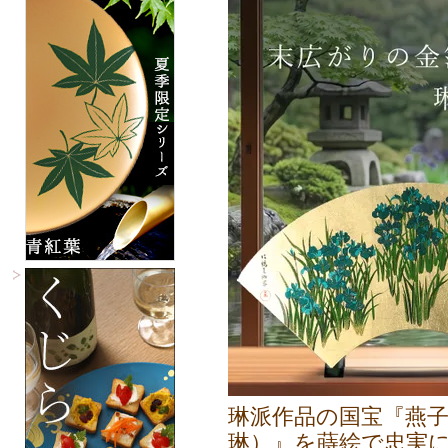
琳派作品の国宝『燕
琳）』を蒔絵で忠実