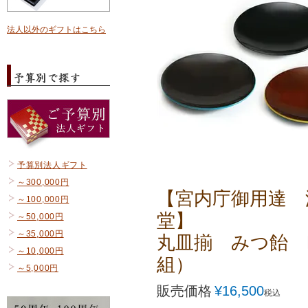
法人以外のギフトはこちら
予算別法人ギフト
～300,000円
【宮内庁御用達 
～100,000円
堂】
～50,000円
～35,000円
丸皿揃 みつ飴 
～10,000円
組）
～5,000円
販売価格
¥
16,500
税込