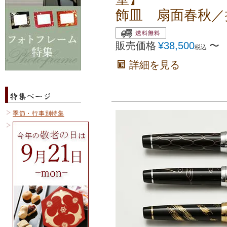
飾皿 扇面春秋／
販売価格
¥
38,500
〜
税込
詳細を見る
季節・行事別特集