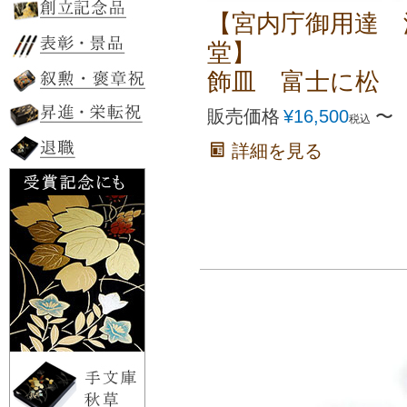
【宮内庁御用達 
堂】
飾皿 富士に松
販売価格
¥
16,500
〜
税込
詳細を見る