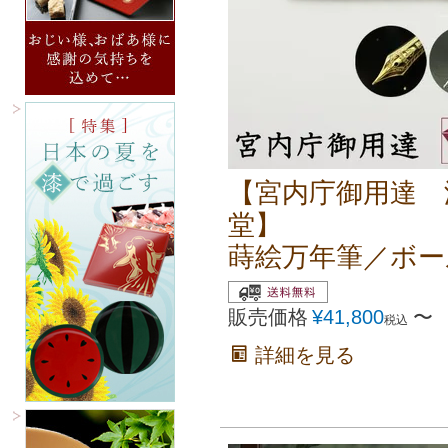
【宮内庁御用達 
堂】
蒔絵万年筆／ボー
販売価格
¥
41,800
〜
税込
詳細を見る