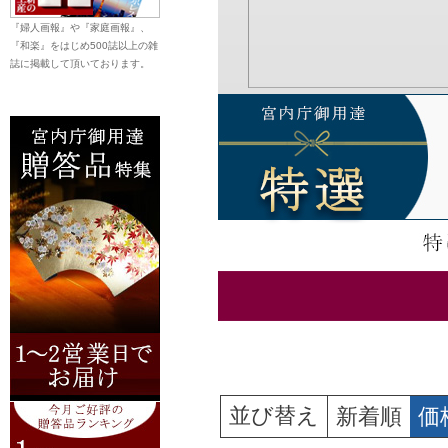
『婦人画報』や『家庭画報』、
『和楽』をはじめ500誌以上の雑
誌に掲載して頂いております。
並び替え
新着順
価