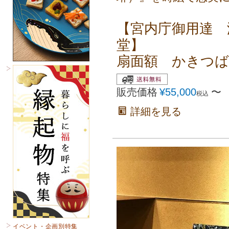
【宮内庁御用達 
堂】
扇面額 かきつ
販売価格
¥
55,000
〜
税込
詳細を見る
イベント・企画別特集