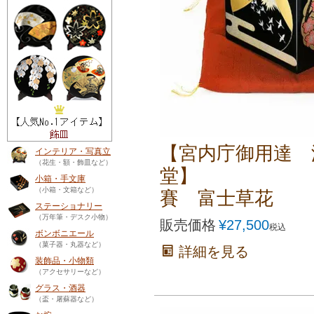
【宮内庁御用達 
インテリア・写真立
（花生・額・飾皿など）
堂】
小箱・手文庫
（小箱・文箱など）
賽 富士草花
ステーショナリー
（万年筆・デスク小物）
販売価格
¥
27,500
税込
ボンボニエール
（菓子器・丸器など）
詳細を見る
装飾品・小物類
（アクセサリーなど）
グラス・酒器
（盃・屠蘇器など）