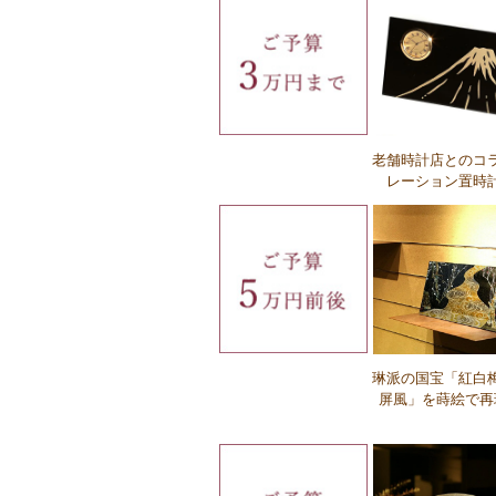
Ｑ：名入れに対応していない商品はあり
すか？
Ｑ：英字は対応していますか？
老舗時計店とのコ
レーション置時
Ｑ：名入れの種類の違いを教えてくだ
い。
琳派の国宝「紅白
屏風」を蒔絵で再