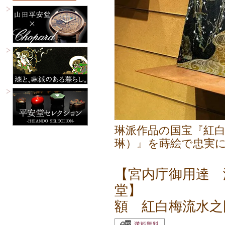
琳派作品の国宝『紅
琳）』を蒔絵で忠実
【宮内庁御用達 
堂】
額 紅白梅流水之