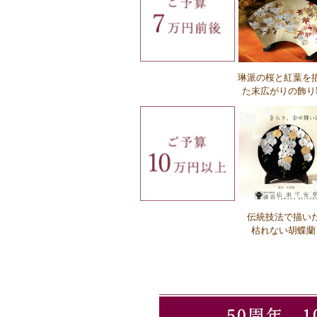
Ｑ：名入れの費用はいくらですか？
琳派の桜と紅葉を
Ｑ：名入れにかかる時間はどれぐらいで
た末広がりの飾り
か？
Ｑ：名入れの注文方法を教えてください
伝統技法で描い
Ｑ：企業ロゴの注文方法を教えてくだ
枯れない胡蝶蘭
い。
Ｑ：必要なロゴデータの形式を教えてく