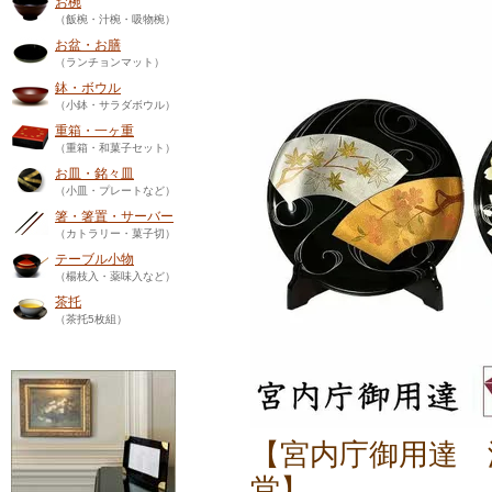
お椀
（飯椀・汁椀・吸物椀）
お盆・お膳
（ランチョンマット）
鉢・ボウル
（小鉢・サラダボウル）
重箱・一ヶ重
（重箱・和菓子セット）
お皿・銘々皿
（小皿・プレートなど）
箸・箸置・サーバー
（カトラリー・菓子切）
テーブル小物
（楊枝入・薬味入など）
茶托
（茶托5枚組）
【宮内庁御用達 
堂】