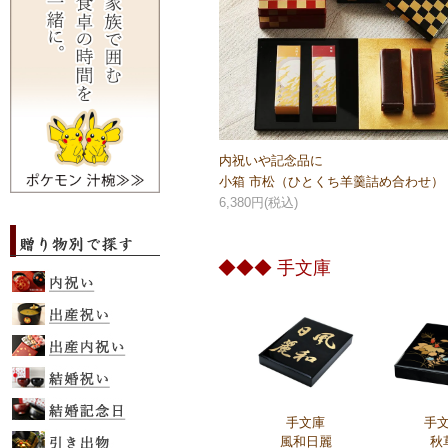
内祝いや記念品に
小箱 市松（ひとくち羊羹詰め合わせ）
6,380円(税込)
◆◆◆ 手文庫
手文庫
手
風和日麗
秋