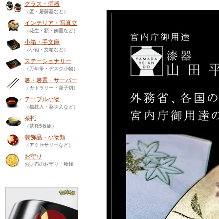
グラス・酒器
（盃・屠蘇器など）
インテリア・写真立
（花生・額・飾皿など）
小箱・手文庫
（小箱・文箱など）
ステーショナリー
（万年筆・デスク小物）
箸・箸置・サーバー
（カトラリー・菓子切）
テーブル小物
（楊枝入・薬味入など）
茶托
（茶托5枚組）
装飾品・小物類
（アクセサリーなど）
お守り
お財布のお守り「種銭」