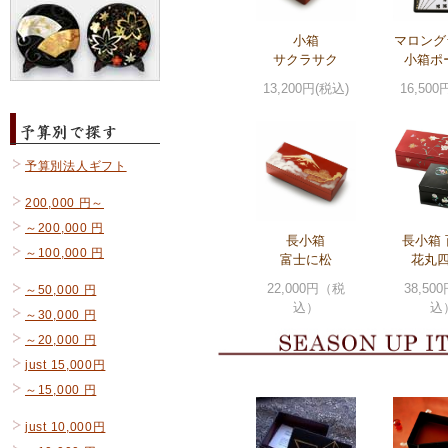
小箱
マロング
サクラサク
小箱ポ
13,200円(税込)
16,500
予算別法人ギフト
200,000 円～
～200,000 円
長小箱
長小箱
～100,000 円
富士に松
花丸
22,000円（税
38,50
～50,000 円
込）
込
～30,000 円
～20,000 円
just 15,000円
～15,000 円
just 10,000円