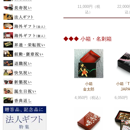
11,000円（税
22,00
込）
込
◆◆◆ 小箱・名刺箱
小箱
小箱「TH
金太郎
JAP
4,950円（税込）
6,050