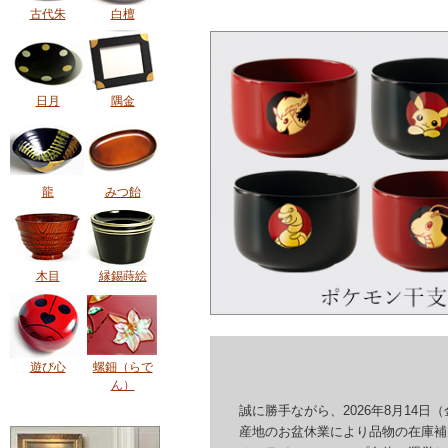
古代朱
白檀
日月
隅金
龍
みつ飴
木目
縁錫蒔絵
遊び心
螺鈿（らで
ん）
誠に勝手ながら、2026年8月14日（
産地のお盆休業により品物の在庫補充