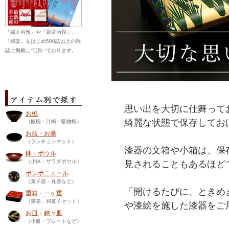
『婦人画報』や『家庭画報』、
『和楽』をはじめ500誌以上の雑
誌に掲載して頂いております。
思い出を大切に仕舞って
お椀
綺麗な状態で保存してお
（飯椀・汁椀・吸物椀）
お盆・お膳
（ランチョンマット）
漆器の文箱や小箱は、保
鉢・ボウル
（小鉢・サラダボウル）
見されることもあるほど
ボンボニエール
（菓子器・丸器など）
「開けるたびに、ときめ
重箱・一ヶ重
（重箱・和菓子セット）
や漆絵を施した漆器をご
お皿・銘々皿
（小皿・プレートなど）