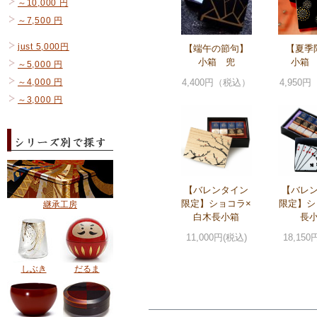
～10,000 円
～7,500 円
just 5,000円
【端午の節句】
【夏季
小箱 兜
小箱
～5,000 円
～4,000 円
4,400円（税込）
4,950
～3,000 円
【バレンタイン
【バレ
限定】ショコラ×
限定】シ
継承工房
白木長小箱
長
11,000円(税込)
18,150
しぶき
だるま