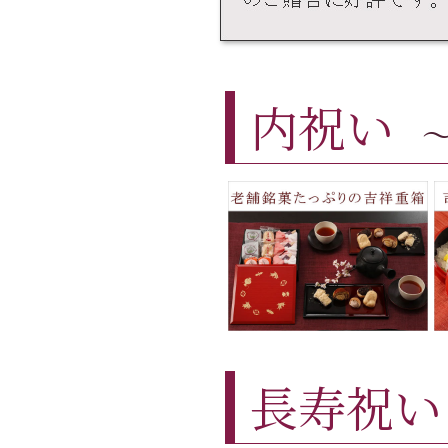
内祝い
長寿祝い