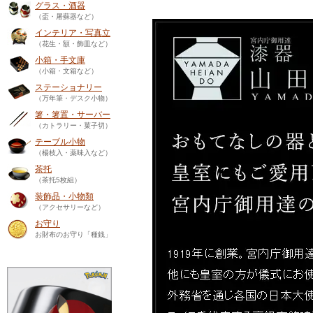
グラス・酒器
（盃・屠蘇器など）
インテリア・写真立
（花生・額・飾皿など）
小箱・手文庫
（小箱・文箱など）
ステーショナリー
（万年筆・デスク小物）
箸・箸置・サーバー
（カトラリー・菓子切）
テーブル小物
（楊枝入・薬味入など）
茶托
（茶托5枚組）
装飾品・小物類
（アクセサリーなど）
お守り
お財布のお守り「種銭」