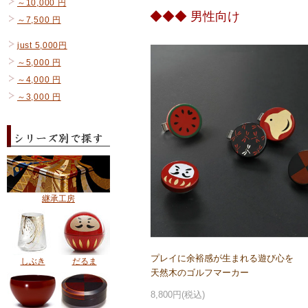
～10,000 円
◆◆◆ 男性向け
～7,500 円
just 5,000円
～5,000 円
～4,000 円
～3,000 円
継承工房
プレイに余裕感が生まれる遊び心を
しぶき
だるま
天然木のゴルフマーカー
8,800円(税込)