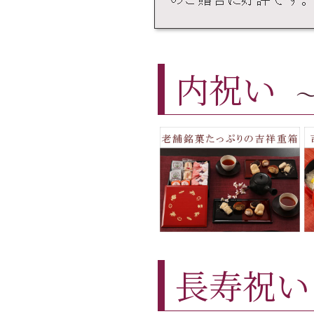
内祝い
長寿祝い