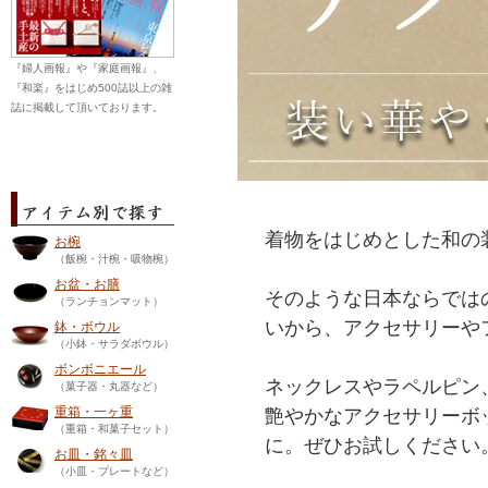
『婦人画報』や『家庭画報』、
『和楽』をはじめ500誌以上の雑
誌に掲載して頂いております。
着物をはじめとした和の
お椀
（飯椀・汁椀・吸物椀）
お盆・お膳
そのような日本ならでは
（ランチョンマット）
いから、アクセサリーや
鉢・ボウル
（小鉢・サラダボウル）
ボンボニエール
ネックレスやラペルピン
（菓子器・丸器など）
重箱・一ヶ重
艶やかなアクセサリーボ
（重箱・和菓子セット）
に。ぜひお試しください
お皿・銘々皿
（小皿・プレートなど）