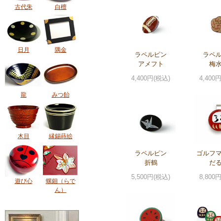
古代朱
白檀
日月
隅金
ラペルピン
ラペ
アメフト
梅
4,400円(税込)
4,400
龍
みつ飴
木目
縁錫蒔絵
ラペルピン
ゴルフ
折鶴
だ
5,500円(税込)
8,800
遊び心
螺鈿（らで
ん）