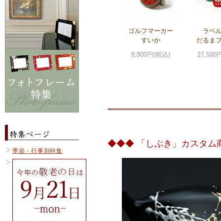
ゴルフマーカー
ラペ
すいか
だるま
8,800円(税込)
27,500
◆◆◆ 「しぶき」カスタム
季節・行事別特集