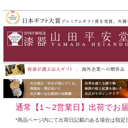
ペー
ジト
ップ
へ
通常【1～2営業日】出荷でお
*商品ページ内にて出荷日記載のある場合は指定