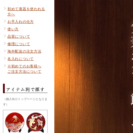
初めて漆器を使われる
方へ
お手入れの仕方
使い方
品質について
修理について
海外配送の注文方法
名入れについて
※初めてのお客様へ
ご注文方法について
（個人向けトップページとなりま
す）