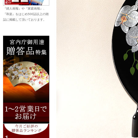
『婦人画報』や『家庭画報』、
『和楽』をはじめ500誌以上の雑
誌に掲載して頂いております。