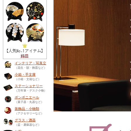
インテリア・写真立
（花生・額・飾皿など）
小箱・手文庫
（小箱・文箱など）
ステーショナリー
（万年筆・デスク小物）
ボンボニエール
（菓子器・丸器など）
装飾品・小物類
（アクセサリーなど）
グラス・酒器
（盃・屠蘇器など）