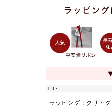
【１】
(
必
須
)