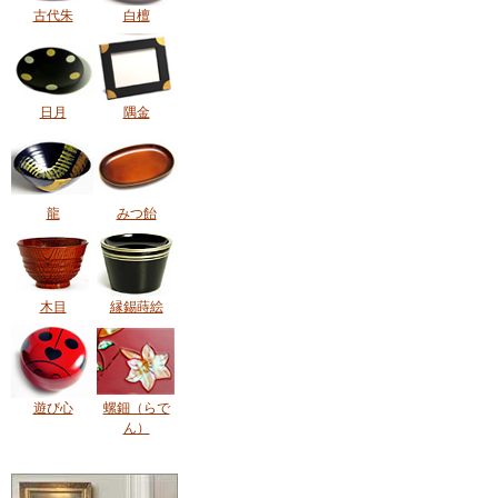
古代朱
白檀
日月
隅金
龍
みつ飴
木目
縁錫蒔絵
遊び心
螺鈿（らで
ん）