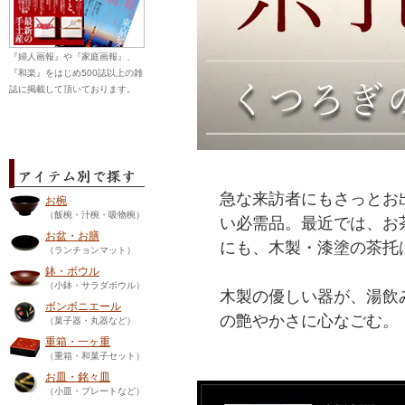
『婦人画報』や『家庭画報』、
『和楽』をはじめ500誌以上の雑
誌に掲載して頂いております。
急な来訪者にもさっとお
お椀
（飯椀・汁椀・吸物椀）
い必需品。最近では、お
お盆・お膳
にも、木製・漆塗の茶托
（ランチョンマット）
鉢・ボウル
（小鉢・サラダボウル）
木製の優しい器が、湯飲
ボンボニエール
の艶やかさに心なごむ。
（菓子器・丸器など）
重箱・一ヶ重
（重箱・和菓子セット）
お皿・銘々皿
（小皿・プレートなど）