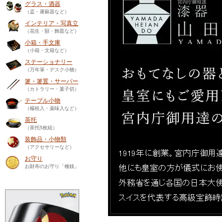
グラス・酒器
（盃・屠蘇器など）
インテリア・写真立
（花生・額・飾皿など）
小箱・手文庫
（小箱・文箱など）
ステーショナリー
（万年筆・デスク小物）
箸・箸置・サーバー
（カトラリー・菓子切）
テーブル小物
（楊枝入・薬味入など）
茶托
（茶托5枚組）
装飾品・小物類
（アクセサリーなど）
お守り
お財布のお守り「種銭」