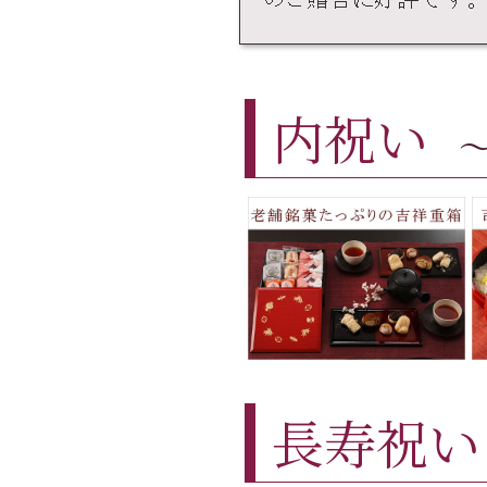
内祝い
長寿祝い