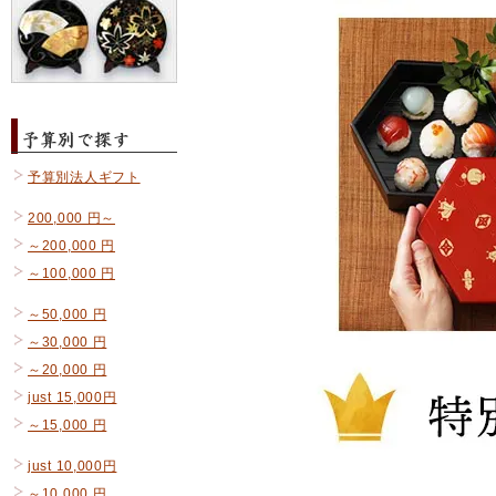
予算別法人ギフト
200,000 円～
～200,000 円
～100,000 円
～50,000 円
～30,000 円
～20,000 円
just 15,000円
～15,000 円
just 10,000円
～10,000 円