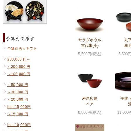
サラダボウル
丸
古代朱(小)
刷
予算別法人ギフト
5,500円(税込)
5,500
200,000 円～
～200,000 円
～100,000 円
～50,000 円
～30,000 円
寿恵広鉢
平鉢
～20,000 円
ペア
just 15,000円
8,800円(税込)
11,000
～15,000 円
just 10,000円