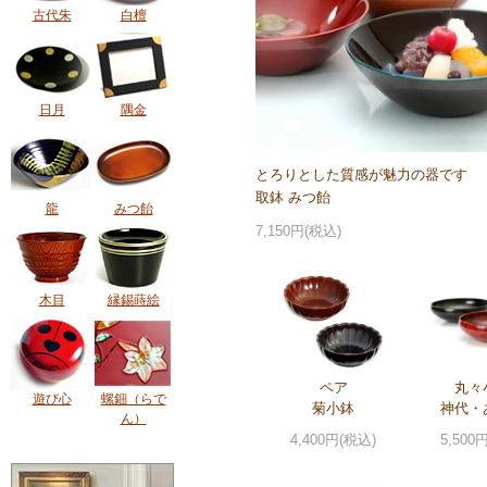
古代朱
白檀
日月
隅金
とろりとした質感が魅力の器です
取鉢 みつ飴
龍
みつ飴
7,150円(税込)
木目
縁錫蒔絵
ペア
丸々
遊び心
螺鈿（らで
菊小鉢
神代・
ん）
4,400円(税込)
5,500