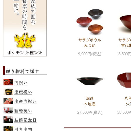
サラダボウル
サラダ
みつ飴
古代朱
9,900円(税込)
8,800
深鉢
八
木地溜
朱
27,500円(税込)
38,500