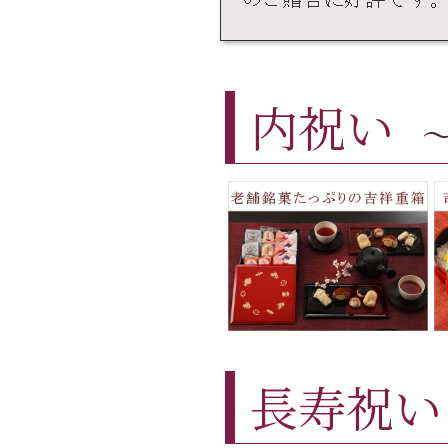
内祝い
長寿祝い