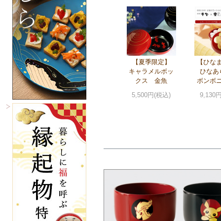
【夏季限定】
【ひな
キャラメルボッ
ひなあ
クス 金魚
ボンボ
5,500円(税込)
9,130