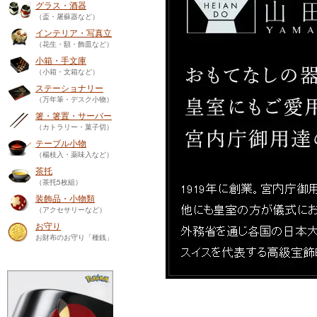
グラス・酒器
（盃・屠蘇器など）
インテリア・写真立
（花生・額・飾皿など）
小箱・手文庫
（小箱・文箱など）
ステーショナリー
（万年筆・デスク小物）
箸・箸置・サーバー
（カトラリー・菓子切）
テーブル小物
（楊枝入・薬味入など）
茶托
（茶托5枚組）
装飾品・小物類
（アクセサリーなど）
お守り
お財布のお守り「種銭」