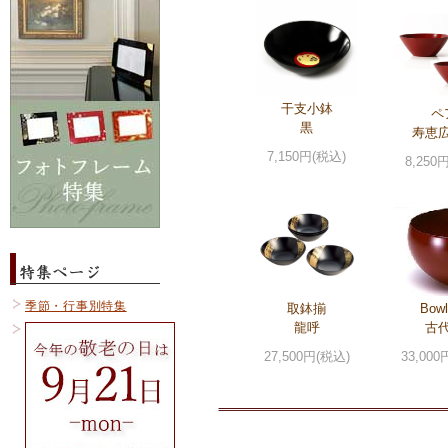
干支小鉢
ペ
黒
寿恵
7,150円(税込)
8,250
季節・行事別特集
取鉢揃
Bowl
龍呼
古
27,500円(税込)
33,000