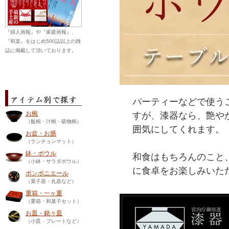
『婦人画報』や『家庭画報』、
『和楽』をはじめ500誌以上の雑
誌に掲載して頂いております。
パーティーなどで使う
お椀
すが、漆器なら、艶や
（飯椀・汁椀・吸物椀）
囲気にしてくれます。
お盆・お膳
（ランチョンマット）
鉢・ボウル
和食はもちろんのこと
（小鉢・サラダボウル）
に食卓をお楽しみいた
ボンボニエール
（菓子器・丸器など）
重箱・一ヶ重
（重箱・和菓子セット）
お皿・銘々皿
（小皿・プレートなど）