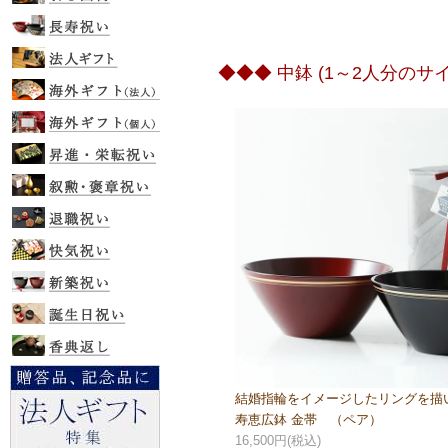
◆◆◆ 中鉢 (1～2人分のサイ
結婚指輪をイメージしたリングを描
寿恵広鉢 金帯 （ペア）
16,500円(税込)