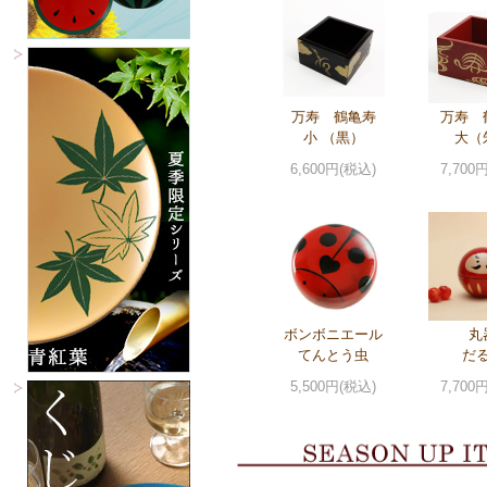
万寿 鶴亀寿
万寿 
小 （黒）
大（
6,600円(税込)
7,700
ボンボニエール
丸
てんとう虫
だ
5,500円(税込)
7,700