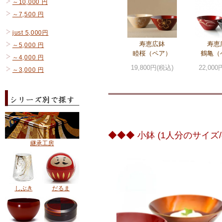
～10,000 円
～7,500 円
just 5,000円
寿恵広鉢
寿恵
～5,000 円
睦桜（ペア）
鶴亀（
～4,000 円
19,800円(税込)
22,000
～3,000 円
◆◆◆ 小鉢 (1人分のサイズ
継承工房
しぶき
だるま