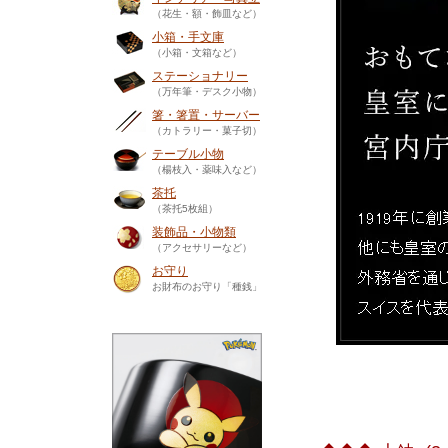
（花生・額・飾皿など）
小箱・手文庫
（小箱・文箱など）
ステーショナリー
（万年筆・デスク小物）
箸・箸置・サーバー
（カトラリー・菓子切）
テーブル小物
（楊枝入・薬味入など）
茶托
（茶托5枚組）
装飾品・小物類
（アクセサリーなど）
お守り
お財布のお守り「種銭」