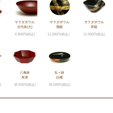
サラダボウル
サラダボウル
サラダボウル
古代朱(大)
飛龍
昇龍
8,800円(税込)
11,000円(税込）
11,000円(税込)
八角鉢
丸々鉢
朱塗
白檀
)
38,500円(税込)
38,500円(税込)