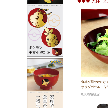
◆◆◆ 大鉢 (
食卓が華やかにな
サラダボウル 古
8,800円(税込)