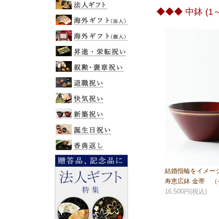
◆◆◆ 中鉢 (
結婚指輪をイメー
寿恵広鉢 金帯 （
16,500円(税込)