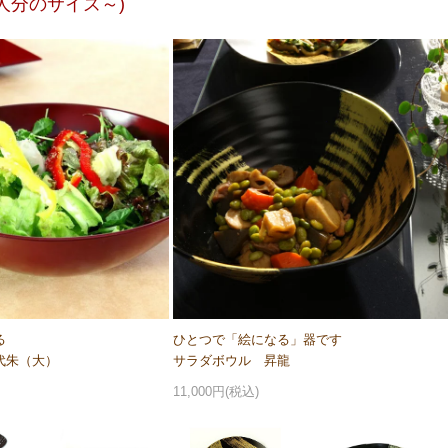
3人分のサイズ～)
る
ひとつで「絵になる」器です
代朱（大）
サラダボウル 昇龍
11,000円(税込)