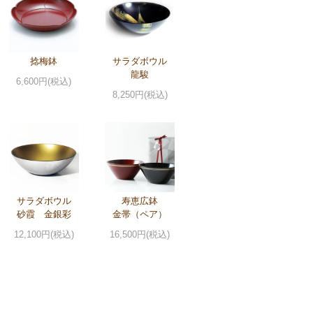
捻梅鉢
サラダボウル
龍駿
6,600円(税込)
8,250円(税込)
サラダボウル
寿恵広鉢
砂霞 金銀彩
金帯（ペア）
12,100円(税込)
16,500円(税込)