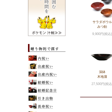
サラダボウル
みつ飴
9,900円(税込)
深鉢
木地溜
27,500円(税込