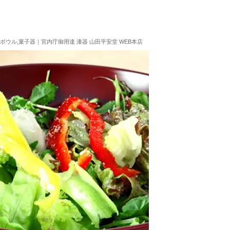
ダボウル,菓子器｜宮内庁御用達 漆器 山田平安堂 WEB本店