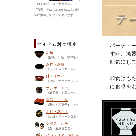
『婦人画報』や『家庭画報』、
『和楽』をはじめ500誌以上の雑
誌に掲載して頂いております。
パーティ
お椀
すが、漆
（飯椀・汁椀・吸物椀）
囲気にし
お盆・お膳
（ランチョンマット）
鉢・ボウル
和食はも
（小鉢・サラダボウル）
に食卓を
ボンボニエール
（菓子器・丸器など）
重箱・一ヶ重
（重箱・和菓子セット）
お皿・銘々皿
（小皿・プレートなど）
グラス・酒器
（盃・屠蘇器など）
インテリア・写真立