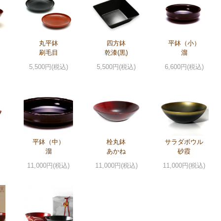
丸平鉢
四方鉢
平鉢（小）
刷毛目
乾漆(黒)
溜
5,500円(税込)
5,500円(税込)
6,600円(税込)
平鉢（中）
栓丸鉢
サラダボウル
溜
あかね
砂霞
11,000円(税込)
11,000円(税込)
11,000円(税込)