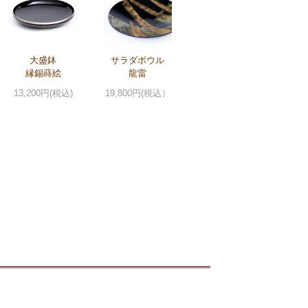
大盛鉢
サラダボウル
縁錫蒔絵
龍雷
13,200円(税込)
19,800円(税込）