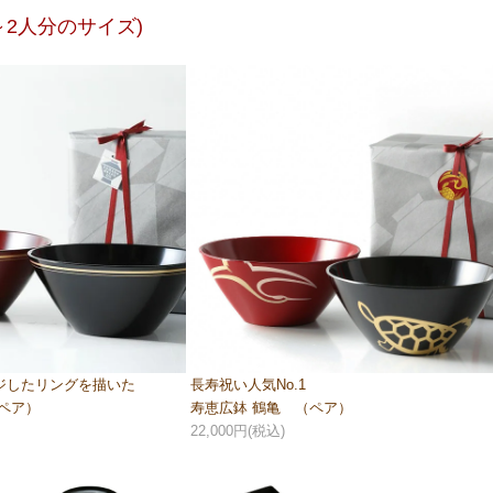
1～2人分のサイズ)
ジしたリングを描いた
長寿祝い人気No.1
ペア）
寿恵広鉢 鶴亀 （ペア）
22,000円(税込)