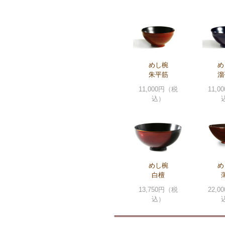
めし椀
め
朱平筋
溜
11,000円（税
11,
込）
めし椀
め
白檀
13,750円（税
22,
込）