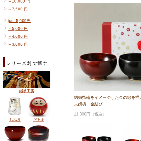
～10,000 円
～7,500 円
just 5,000円
～5,000 円
～4,000 円
～3,000 円
継承工房
結婚指輪をイメージした金の線を描
夫婦椀 金結び
11,000円（税込）
しぶき
だるま