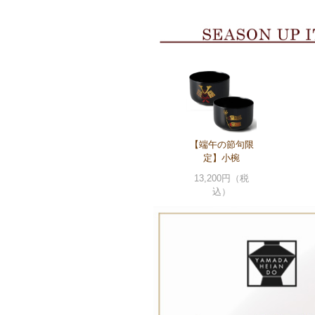
【端午の節句限
定】小椀
13,200円（税
込）