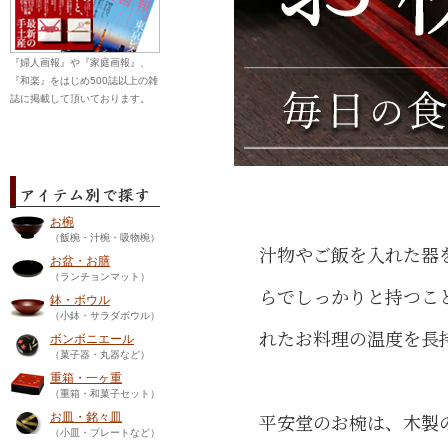
『婦人画報』や『家庭画報』、
『和楽』をはじめ500誌以上の雑
誌に掲載して頂いております。
お椀
（飯椀・汁椀・吸物椀）
汁物やご飯を入れた器
お盆・お膳
（ランチョンマット）
らでしっかりと持つこ
鉢・ボウル
（小鉢・サラダボウル）
れたお料理の温度を長
ボンボニエール
（菓子器・丸器など）
重箱・一ヶ重
（重箱・和菓子セット）
平安堂のお椀は、木製
お皿・銘々皿
（小皿・プレートなど）