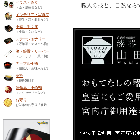
グラス・酒器
職人の技と、自然なら
（盃・屠蘇器など）
インテリア・写真立
（花生・額・飾皿など）
小箱・手文庫
（小箱・文箱など）
ステーショナリー
（万年筆・デスク小物）
箸・箸置・サーバー
（カトラリー・菓子切）
テーブル小物
（楊枝入・薬味入など）
茶托
（茶托5枚組）
装飾品・小物類
（アクセサリーなど）
お守り
お財布のお守り「種銭」