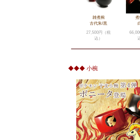
雑煮椀
煮
古代朱/黒
27,500円（税
66,
込）
◆◆◆ 小椀