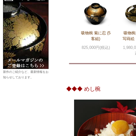
吸物椀 菊に忍 (5
吸物椀
客組)
写蒔絵
825,000円(税込)
1,980
新作のご紹介など、最新情報をお
知らせしております。
◆◆◆ めし椀