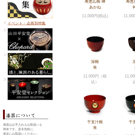
寿恵広椀 欅
寿恵
あかね
11,000円(税込)
11,0
イベント・企画別特集
深椀
朱
11,000円（税
11,
込）
干支汁椀
干
漆器はお手入れもお取扱いも
朱
簡単です。是非気軽に、
身近にお取扱いください。