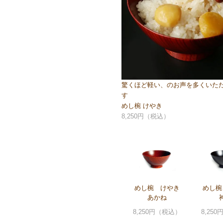
驚くほど軽い、のお声を多くいた
す
めし椀 けやき
8,250円（税込）
めし椀 けやき
めし椀
あかね
8,250円（税込）
8,25