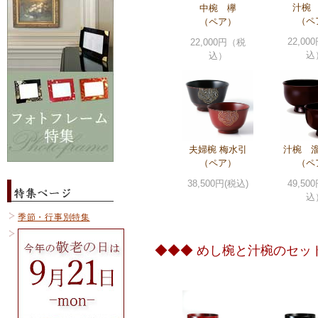
汁椀
中椀 欅
（ペ
（ペア）
22,0
22,000円（税
込
込）
夫婦椀 梅水引
汁椀 
（ペア）
（ペ
38,500円(税込)
49,5
込
季節・行事別特集
◆◆◆ めし椀と汁椀のセッ