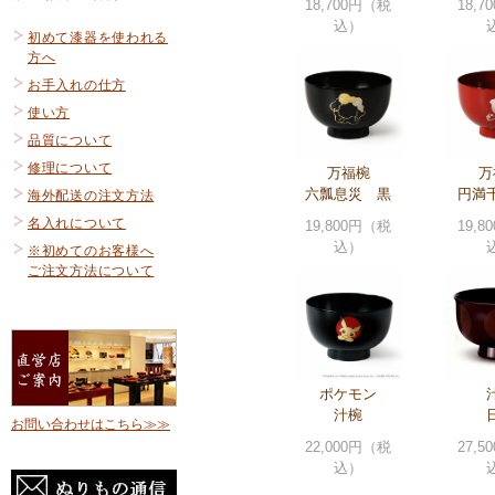
18,700円（税
18,
込）
初めて漆器を使われる
方へ
お手入れの仕方
使い方
品質について
修理について
万福椀
万
六瓢息災 黒
円満
海外配送の注文方法
名入れについて
19,800円（税
19,
込）
※初めてのお客様へ
ご注文方法について
ポケモン
汁椀
お問い合わせはこちら≫≫
22,000円（税
27,
込）