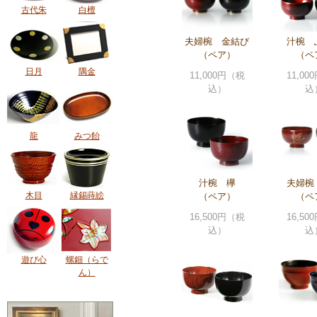
古代朱
白檀
夫婦椀 金結び
汁椀 
（ペア）
（ペ
日月
隅金
11,000円（税
11,0
込）
込
龍
みつ飴
汁椀 欅
夫婦椀
木目
縁錫蒔絵
（ペア）
（ペ
16,500円（税
16,5
込）
込
遊び心
螺鈿（らで
ん）