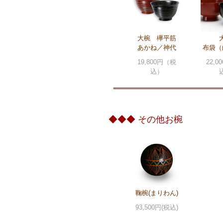
大椀 欅平筋
あかね／神代
布袋（
19,800円（税
22,
込）
◆◆◆ その他お椀
鞠椀(まりわん)
93,500円(税込)