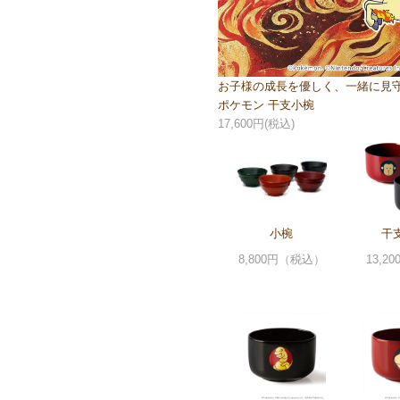
お子様の成長を優しく、一緒に見
ポケモン 干支小椀
17,600円(税込)
小椀
干
8,800円（税込）
13,2