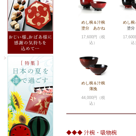
めし椀＆汁椀
めし椀
塗分 あかね
塗分
17,600円（税
17,6
込）
込
めし椀＆汁椀
薄挽
44,000円（税
込）
◆◆◆ 汁椀・吸物椀