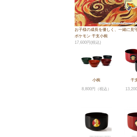
お子様の成長を優しく、一緒に見
ポケモン 干支小椀
17,600円(税込)
小椀
干
8,800円（税込）
13,2