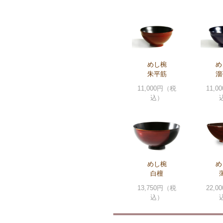
めし椀
め
朱平筋
溜
11,000円（税
11,
込）
めし椀
め
白檀
13,750円（税
22,
込）