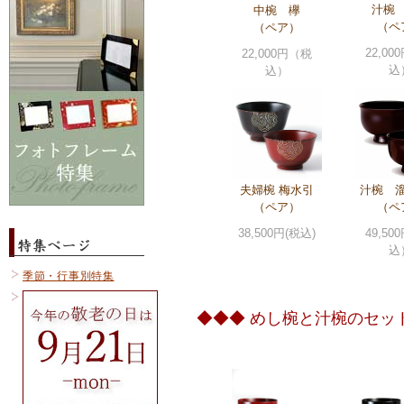
汁椀
中椀 欅
（ペ
（ペア）
22,0
22,000円（税
込
込）
夫婦椀 梅水引
汁椀 
（ペア）
（ペ
38,500円(税込)
49,5
込
季節・行事別特集
◆◆◆ めし椀と汁椀のセッ