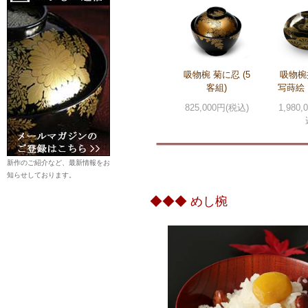
吸物椀 菊に忍 (5
吸物椀
客組)
写蒔絵
825,000円(税込)
1,980
新作のご紹介など、最新情報をお
知らせしております。
◆◆◆ めし椀