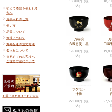
18,700円（税
18,
込）
初めて漆器を使われる
方へ
お手入れの仕方
使い方
品質について
修理について
万福椀
万
六瓢息災 黒
円満
海外配送の注文方法
名入れについて
19,800円（税
19,
込）
※初めてのお客様へ
ご注文方法について
ポケモン
汁椀
お問い合わせはこちら≫≫
22,000円（税
27,
込）