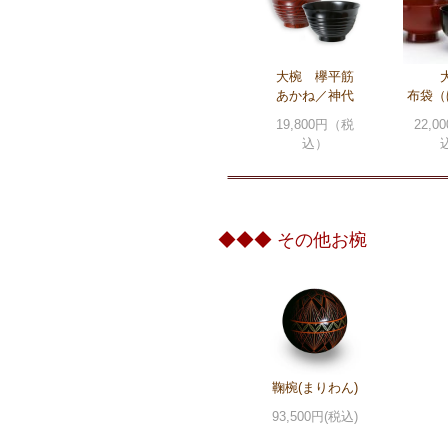
大椀 欅平筋
あかね／神代
布袋（
19,800円（税
22,
込）
◆◆◆ その他お椀
鞠椀(まりわん)
93,500円(税込)