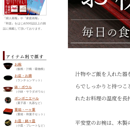
『婦人画報』や『家庭画報』、
『和楽』をはじめ500誌以上の雑
誌に掲載して頂いております。
お椀
（飯椀・汁椀・吸物椀）
汁物やご飯を入れた器
お盆・お膳
（ランチョンマット）
らでしっかりと持つこ
鉢・ボウル
（小鉢・サラダボウル）
れたお料理の温度を長
ボンボニエール
（菓子器・丸器など）
重箱・一ヶ重
（重箱・和菓子セット）
平安堂のお椀は、木製
お皿・銘々皿
（小皿・プレートなど）