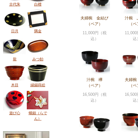
古代朱
白檀
夫婦椀 金結び
汁椀 
（ペア）
（ペ
日月
隅金
11,000円（税
11,0
込）
込
龍
みつ飴
汁椀 欅
夫婦椀
木目
縁錫蒔絵
（ペア）
（ペ
16,500円（税
16,5
込）
込
遊び心
螺鈿（らで
ん）