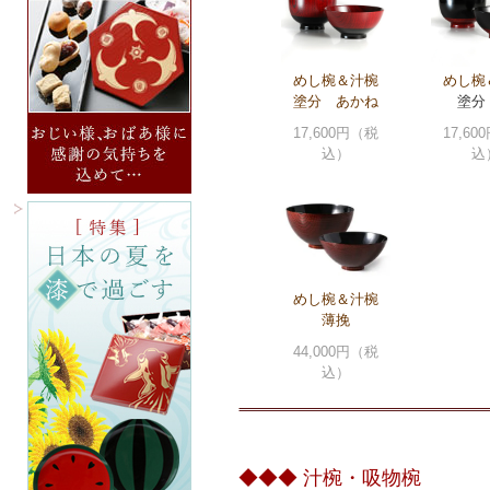
めし椀＆汁椀
めし椀
塗分 あかね
塗分
17,600円（税
17,6
込）
込
めし椀＆汁椀
薄挽
44,000円（税
込）
◆◆◆ 汁椀・吸物椀