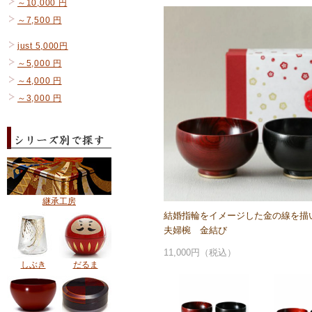
～10,000 円
～7,500 円
just 5,000円
～5,000 円
～4,000 円
～3,000 円
継承工房
結婚指輪をイメージした金の線を描
夫婦椀 金結び
11,000円（税込）
しぶき
だるま