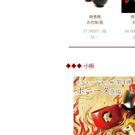
雑煮椀
煮
古代朱/黒
27,500円（税
66,
込）
◆◆◆ 小椀