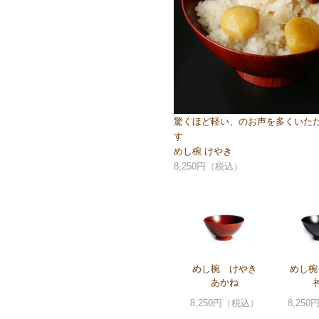
驚くほど軽い、のお声を多くいた
す
めし椀 けやき
8,250円（税込）
めし椀 けやき
めし椀
あかね
8,250円（税込）
8,25