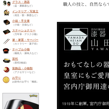
グラス・酒器
職人の技と、自然なら
（盃・屠蘇器など）
インテリア・写真立
（花生・額・飾皿など）
小箱・手文庫
（小箱・文箱など）
ステーショナリー
（万年筆・デスク小物）
箸・箸置・サーバー
（カトラリー・菓子切）
テーブル小物
（楊枝入・薬味入など）
茶托
（茶托5枚組）
装飾品・小物類
（アクセサリーなど）
お守り
お財布のお守り「種銭」