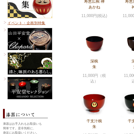
寿恵広椀 欅
寿恵
あかね
11,000円(税込)
11,0
イベント・企画別特集
深椀
朱
11,000円（税
11,
込）
干支汁椀
干
漆器はお手入れもお取扱いも
朱
簡単です。是非気軽に、
身近にお取扱いください。