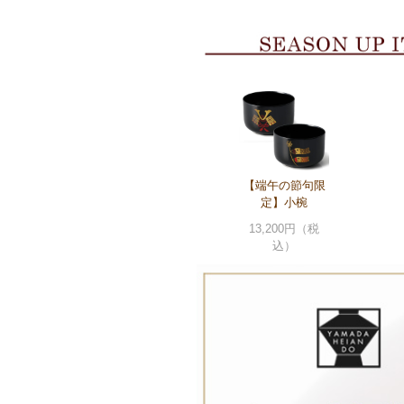
【端午の節句限
定】小椀
13,200円（税
込）